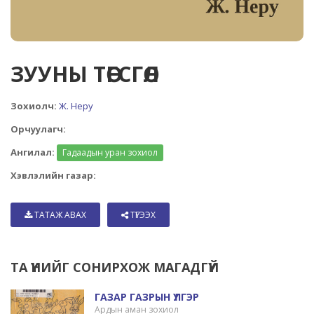
ЗУУНЫ ТӨГСГӨЛ
Зохиолч:
Ж. Неру
Орчуулагч:
Ангилал:
Гадаадын уран зохиол
Хэвлэлийн газар:
ТАТАЖ АВАХ
ТҮГЭЭХ
ТА ҮҮНИЙГ СОНИРХОЖ МАГАДГҮЙ
ГАЗАР ГАЗРЫН ҮЛГЭР
Ардын аман зохиол