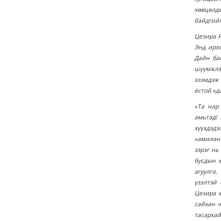
хөөцөлдө
байдгийг
Цезира Р
Энд ирэ
Дайн бай
шүүмжлэл
эзэмдэж 
ёстой «д
«Та нар
амьтад! 
хүүхдэдэ
«амилан»
зэрэг нь
бусдын х
агуулга
үзэлтэй
Цезира х
сайхан ч
тасархай