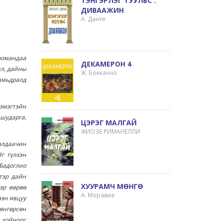
ТЭНГЭРЛЭГ ТУУЛЬС :
ДИВААЖИН
А. Данте
романдаа
ДЕКАМЕРОН 4
ал, дайны
Ж. Боккаччо
амьдралд
 эмэгтэйн
 шударга,
ЦЭРЭГ МАЛГАЙ
ЖИОЗЕ РИМАНЕЛЛИ
далдаачин
г түлхэн
 Бадоглио
тэр дайн
ХУУРАМЧ МӨНГӨ
эр өөрөө
А. Моравиа
ээн явцуу
өнгөрсөн
 хойноос