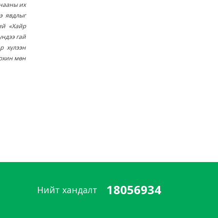
анааны их
э явдлыг
ий «Хайр
үндээ гай
р хүлээн
охин мөн
18056934
Нийт хандалт