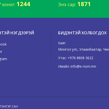
1244
1871
7 хоног:
Энэ сар:
НТЭЙ НЭГДЭЭРЭЙ
БИДЭНТЭЙ ХОЛБОГДОХ
Хаяг:
book
Монгол улс, Улаанбаатар, Чинг
er
Утас:
+976 8808 3622
gram
Имэйл:
info@e-nom.mn
Н ТЭНГЭР САН