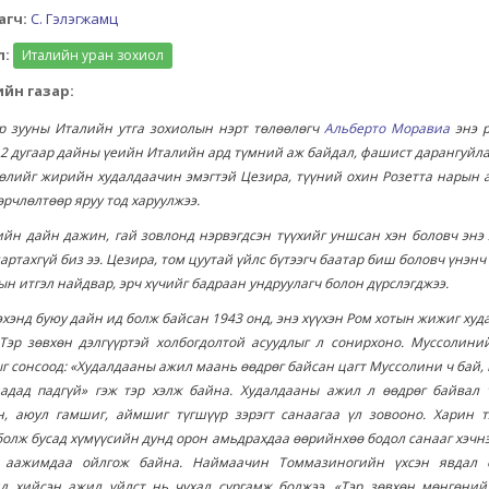
агч:
С. Гэлэгжамц
л:
Италийн уран зохиол
йн газар:
ар зууны Италийн утга зохиолын нэрт төлөөлөгч
Альберто Моравиа
энэ 
2 дугаар дайны үеийн Италийн ард түмний аж байдал, фашист дарангуйл
өлийг жирийн худалдаачин эмэгтэй Цезира, түүний охин Розетта нарын 
өрчлөлтөөр яруу тод харуулжээ.
йн дайн дажин, гай зовлонд нэрвэгдсэн түүхийг уншсан хэн боловч энэ
артахгүй биз ээ. Цезира, том цуутай үйлс бүтээгч баатар биш боловч үнэнч
н итгэл найдвар, эрч хүчийг бадраан ундруулагч болон дүрслэгджээ.
хэнд буюу дайн ид болж байсан 1943 онд, энэ хүүхэн Ром хотын жижиг ху
Тэр зөвхөн дэлгүүртэй холбогдолтой асуудлыг л сонирхоно. Муссолиний
г сонсоод: «Худалдааны ажил маань өөдрөг байсан цагт Муссолини ч бай,
надад падгүй» гэж тэр хэлж байна. Худалдааны ажил л өөдрөг байвал 
н, аюул гамшиг, аймшиг түгшүүр зэрэгт санаагаа үл зовооно. Харин т
болж бусад хүмүүсийн дунд орон амьдрахдаа өөрийнхөө бодол санааг хэчн
 аажимдаа ойлгож байна. Наймаачин Томмазиногийн үхсэн явдал 
нд хийсэн ажил үйлст нь чухал сургамж болжээ. «Тэр зөвхөн мөнгөний