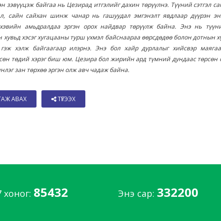
эн зэвүүцэж байгаа нь Цезирад итгэлийг дахин төрүүлнэ. Түүний сэтгэл с
ал, сайн сайхан шинж чанар нь гашуудал эмгэнэлт явдлаар дүүрэн эн
 хэвийн амьдралдаа эргэн орох найдвар төрүүлж байна. Энэ нь түүн
 хувьд хэсэг хугацааны турш үхмэл байснаараа өөрсдөдөө болон дотнын х
 гэж хэлж байгаагаар илэрнэ. Энэ бол хайр дурлалыг хийсвэр маягаа
өн төдий хэрэг биш юм. Цезира бол жирийн ард түмний дундаас төрсөн 
үнлэг зан төрхөө эргэн олж авч чадаж байна.
ТАЖ АВАХ
ТҮГЭЭХ
85432
332200
7 хоног:
Энэ сар: