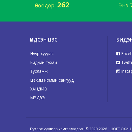
262
Өнөөдөр:
Энэ 
ҮНДСЭН ЦЭС
БИДЭ
Нүүр хуудас
Face
Бидний тухай
Twitt
Тусламж
Insta
Цахим номын сангууд
ХАНДИВ
МЭДЭЭ
Бүх эрх хуулиар хамгаалагдсан © 2020-2026 | ЦОГТ ОХИ