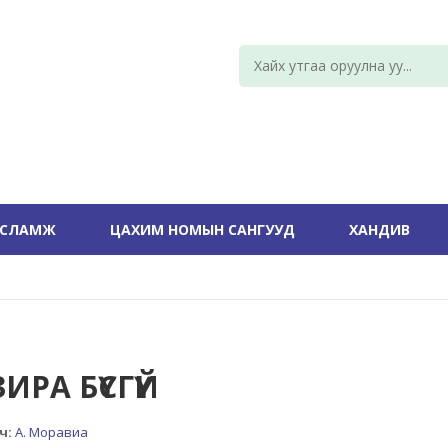
УСЛАМЖ
ЦАХИМ НОМЫН САНГУУД
ХАНДИВ
ИРА БҮСГҮЙ
ч:
А. Моравиа