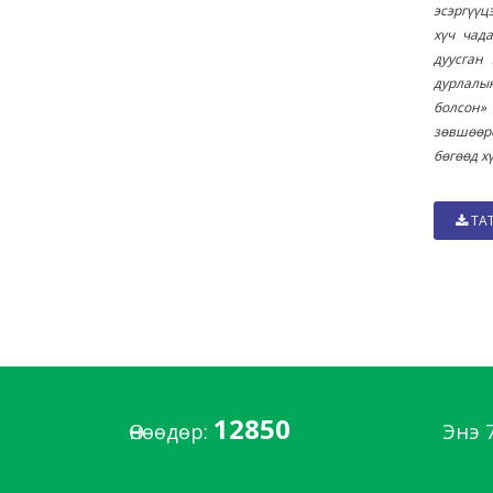
эсэргүүц
хүч чад
дуусган
дурлалын
болсон»
зөвшөөрс
бөгөөд х
ТА
12850
Өнөөдөр:
Энэ 