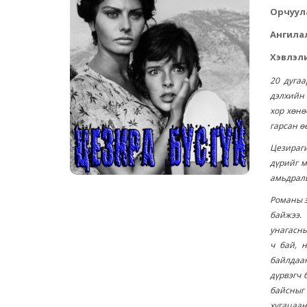
Орчуул
Ангила
Хэвлэли
20 дуга
дэлхийн 
хор хөнө
гарсан ө
Цезираги
дүрийг м
амьдралы
Романы э
байжээ. 
унагасны
ч бай, 
байлдаа
дүрвэгч 
байсныг
хугацаа