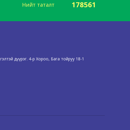
178561
Нийт таталт
элтэй дүүрэг. 4-р Хороо, Бага тойруу 18-1