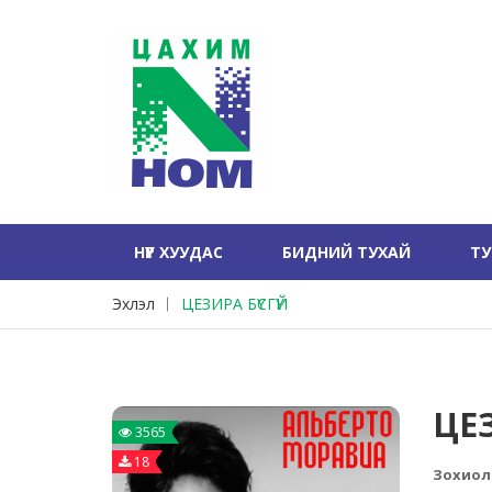
НҮҮР ХУУДАС
БИДНИЙ ТУХАЙ
Т
Эхлэл
ЦЕЗИРА БҮСГҮЙ
ЦЕЗ
3565
18
Зохиол