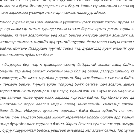
н мөнгө л бүхнийг шийдвэрлэнэ» гэж бодно. Харин тэр мөнгөний цаана ю
 олж хармагцаа үнхэлцэг нь хагарч үхэхээс наахнуур айжээ.
омоос дүрвэн гарч Циоциарагийн уулархаг нутагт төрөлх тосгон руугаа я
эд тэр аажмаар жижиг худалдаачныхаа үзэл бодлыг орхин дахин тариачи
лдаан, гачаал зовлонгийн үед хамт байгаа хүмүүсээ хэрхэн зохицож ба
тэйгээр ажиглан, жирийн ард түмний шударга ёсны төлөө тэмцэл сэтгэл 
байна. Михеле Лазарусын түүхийг тариачид, дүрвэгсдэд ярьж өгөхийг ор
ахин амилсан зүйл» мэт болж:
 ч бүгдээрээ бид нар ч цөмөөрөө үхээнц байдалтай зөвхөн амьд байхы
Бидний тэр амьд байхыг хүсэхийн учир бол эд бараа, дэлгүүр хоршоо, гэ
э хоргодох, айж эмээх төдийхөнд оршино. Бид үхэх болно... » гэж хэлж байн
 тэнхэрч байна. Түүний эргэн тойронд болж байгаа үхэл зовлон, дайны
 төрсөн охиныг нь хүчиндсэнээр илэрч, түүний жинхэнэ хүнлэг хүч чадлыг 
увь заяаны төлөө нүдээ нээж харахад хүргэсэн байна. Тэр Михелегээс д
, шалтгааныг асууж лавлан мэдэж аваад, Михелегийн хэмжээнд ертөнц
 болж байна. Иймэрхүү хувьсалт өөрчлөлт байж болох зүйлийн нэг юм.
үнтэй суун амьдарч байхдаа жижиг хөрөнгөтөн болсон боловч ард түмни
анар бүгдийг ямагт хадгалан байна. Харин Розетта түүнээс тэс өөр, амьдр
, буруу хүмүүжилтэй байсны уршгаар амьдралд хөл алдаж байна. Тэр хүчи