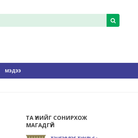
МЭДЭЭ
ТА ҮҮНИЙГ СОНИРХОЖ
МАГАДГҮЙ