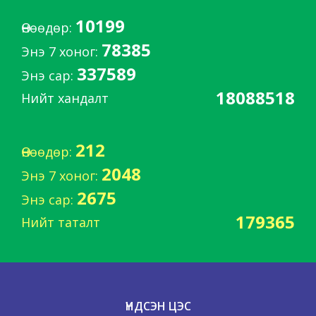
10199
Өнөөдөр:
78385
Энэ 7 хоног:
337589
Энэ сар:
18088518
Нийт хандалт
212
Өнөөдөр:
2048
Энэ 7 хоног:
2675
Энэ сар:
179365
Нийт таталт
ҮНДСЭН ЦЭС