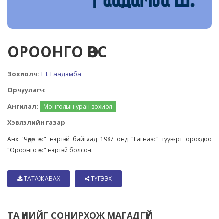
ОРООНГО ӨВС
Зохиолч:
Ш. Гаадамба
Орчуулагч:
Ангилал:
Монголын уран зохиол
Хэвлэлийн газар:
Анх "Чөдөр өвс" нэртэй байгаад 1987 онд "Гагнаас" түүвэрт орохдоо
"Ороонго өвс" нэртэй болсон.
ТАТАЖ АВАХ
ТҮГЭЭХ
ТА ҮҮНИЙГ СОНИРХОЖ МАГАДГҮЙ