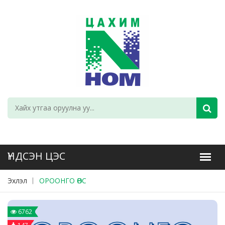
Эхлэл
ОРООНГО ӨВС
6762