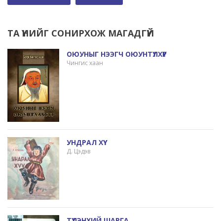
ТА ҮҮНИЙГ СОНИРХОЖ МАГАДГҮЙ
ОЮУНЫГ НЭЭГЧ ОЮУНТҮЛХҮҮР
Чингис хаан
УНДРАЛ ХҮҮ
Д. Цэдэв
ТҮЛЭНХИЙ ШАРГА