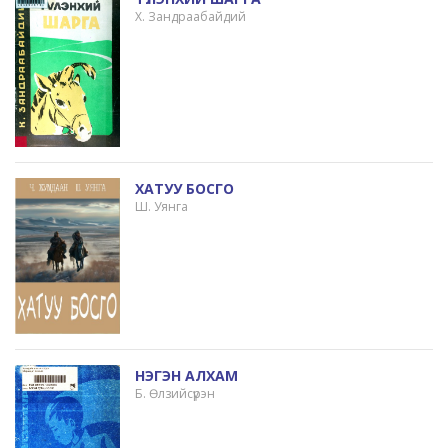
Х. Зандраабайдий
ХАТУУ БОСГО
Ш. Уянга
НЭГЭН АЛХАМ
Б. Өлзийсүрэн