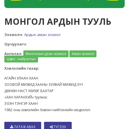
МОНГОЛ АРДЫН ТУУЛЬ
Зохиолч:
Ардын аман зохиол
Орчуулагч:
Ангилал:
Монголын уран зохиол
Аман зохиол
Шүлэг, найраглал
Хэвлэлийн газар:
АГАЙН УЛААН ХААН
ЗООВОЙ МИЖИД ХААНЫ ЗУУВАЙ МИЖИД ХҮҮ
ДӨНӨН НАСТ ХӨЛӨГ БААТАР
«ХАН ХАРАНХУЙ» туулиас
ЭЗЭН ТЭНГЭР ХААН
1982 оны хэвлэлийн Хэвлэн нийтлэлийн мэдээлэл:
ТАТАЖ АВАХ
ТҮГЭЭХ