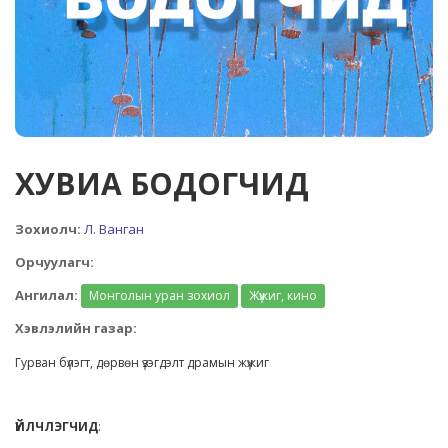
ХУВИА БОДОГЧИД
Зохиолч:
Л. Ванган
Орчуулагч:
Ангилал:
Монголын уран зохиол
Жүжиг, кино
Хэвлэлийн газар:
Гурван бүлэгт, дөрвөн үзэгдэлт драмын жүжиг
ҮЙЛЧЛЭГЧИД
: