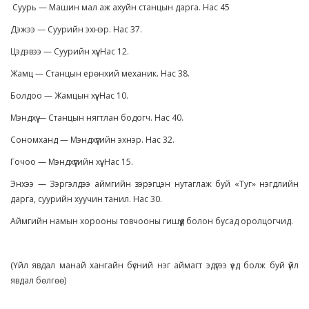
Суурь — Машин мал аж ахуйн станцын дарга. Нас 45
Дэжээ — Суурийн эхнэр. Нас 37.
Цэдэвээ — Суурийн хүү. Нас 12.
Жамц — Станцын ерөнхий механик. Нас 38.
Болдоо — Жамцын хүү. Нас 10.
Мэндхүү — Станцын нягтлан бодогч. Нас 40.
Сономханд — Мэндхүүгийн эхнэр. Нас 32.
Гочоо — Мэндхүүгийн хүү. Нас 15.
Энхээ — Зэргэлдээ аймгийн зэрэгцэн нутаглаж буй «Туг» нэгдлийн
дарга, суурийн хуучин танил. Нас 30.
Аймгийн намын хорооны товчооны гишүүд болон бусад оролцогчид.
(Үйл явдал манай хангайн бүсний нэг аймагт эдүгээ үед болж буй үйл
явдал бөлгөө)