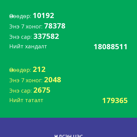
10192
Өнөөдөр:
78378
Энэ 7 хоног:
337582
Энэ сар:
18088511
Нийт хандалт
212
Өнөөдөр:
2048
Энэ 7 хоног:
2675
Энэ сар:
179365
Нийт таталт
ҮНДСЭН ЦЭС