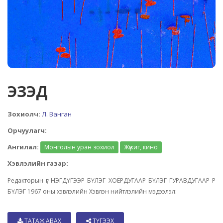
ЭЗЭД
Зохиолч:
Л. Ванган
Орчуулагч:
Ангилал:
Монголын уран зохиол
Жүжиг, кино
Хэвлэлийн газар:
Редакторын үг НЭГДҮГЭЭР БҮЛЭГ ХОЁРДУГААР БҮЛЭГ ГУРАВДУГААР Р
БҮЛЭГ 1967 оны хэвлэлийн Хэвлэн нийтлэлийн мэдээлэл:
ТАТАЖ АВАХ
ТҮГЭЭХ