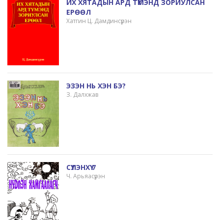
ИХ ХЯТАДЫН АРД ТҮМЭНД ЗОРИУЛСАН
ЕРӨӨЛ
Хатгин Ц. Дамдинсүрэн
ЭЗЭН НЬ ХЭН БЭ?
З. Далхжав
СҮҮЛЭНХҮҮ 7
Ч. Арьяасүрэн