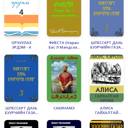
ОРЧУУЛАХ
ФИЕСТА (Наран
ШПЕССАРТ ДАХЬ
ЭРДЭМ - 4
Бас Л Мандсаар
БУУРЧИЙН ГАЗАР
Байна)
- 1
ШПЕССАРТ ДАХЬ
САКИНАМЭ
АЛИСА
БУУРЧИЙН ГАЗАР
ГАЙХАЛТАЙ
- 3
ОРОНД