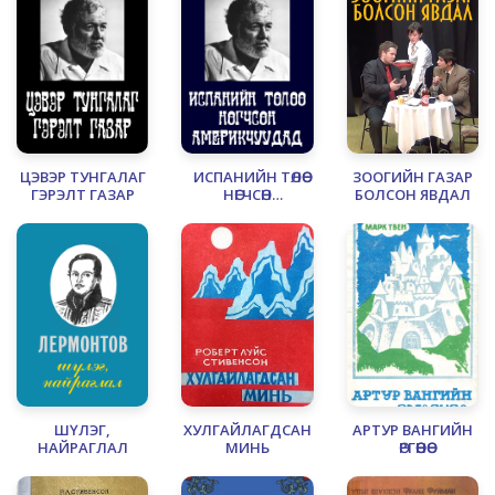
ЦЭВЭР ТУНГАЛАГ
ИСПАНИЙН ТӨЛӨӨ
ЗООГИЙН ГАЗАР
ГЭРЭЛТ ГАЗАР
НӨГЧСӨН
БОЛСОН ЯВДАЛ
АМЕРИКЧУУДАД
ШҮЛЭГ,
ХУЛГАЙЛАГДСАН
АРТУР ВАНГИЙН
НАЙРАГЛАЛ
МИНЬ
ӨРГӨӨНӨӨ