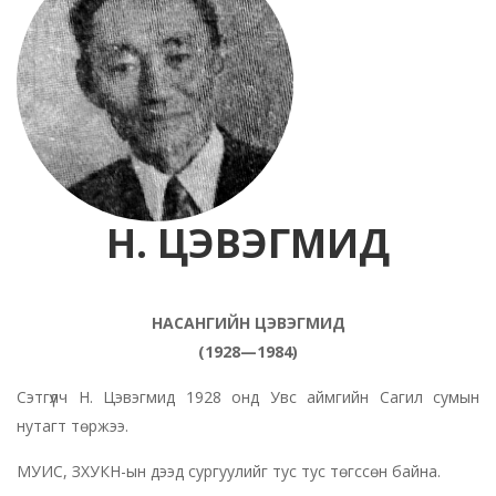
Н. ЦЭВЭГМИД
НАСАНГИЙН ЦЭВЭГМИД
(1928—1984)
Сэтгүүлч Н. Цэвэгмид 1928 онд Увс аймгийн Сагил сумын
нутагт төржээ.
МУИС, ЗХУКН-ын дээд сургуулийг тус тус төгссөн байна.