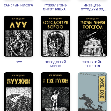
САНСРЫН НИСЭГЧ
ГҮЗЭЭЛЗГЭНЭ
ИНЭЭЦГЭЭ,
ӨНГӨТ БЯЦХАН
ХҮҮХДҮҮД ЭЭ,
ЦОНХ
ИНЭЭЦГЭЭ
ЛУУ
ЗОГСДОГГҮЙ
ЭХЭН ҮЕИЙН
БОРОО
ТӨГСГӨЛ