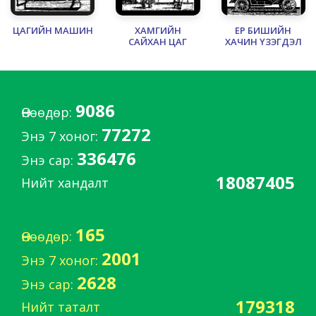
ЦАГИЙН МАШИН
ХАМГИЙН
ЕР БИШИЙН
САЙХАН ЦАГ
ХАЧИН ҮЗЭГДЭЛ
9086
Өнөөдөр:
77272
Энэ 7 хоног:
336476
Энэ сар:
18087405
Нийт хандалт
165
Өнөөдөр:
2001
Энэ 7 хоног:
2628
Энэ сар:
179318
Нийт таталт