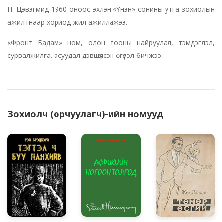
Н. Цэвэгмид 1960 оноос эхлэн «Үнэн» сонины утга зохиолын
ажилтнаар хориод жил ажиллажээ.
«Фронт Бадам» ном, олон тооны найруулал, тэмдэглэл,
сурвалжилга. асуудал дэвшүүлсэн өгүүлэл бичжээ.
Зохиолч (орчуулагч)-ийн номууд