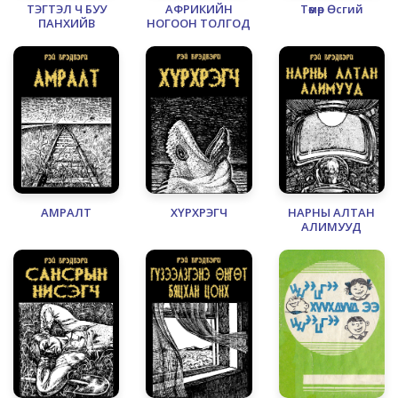
ТЭГТЭЛ Ч БУУ
АФРИКИЙН
Төмөр Өсгий
ПАНХИЙВ
НОГООН ТОЛГОД
АМРАЛТ
ХҮРХРЭГЧ
НАРНЫ АЛТАН
АЛИМУУД