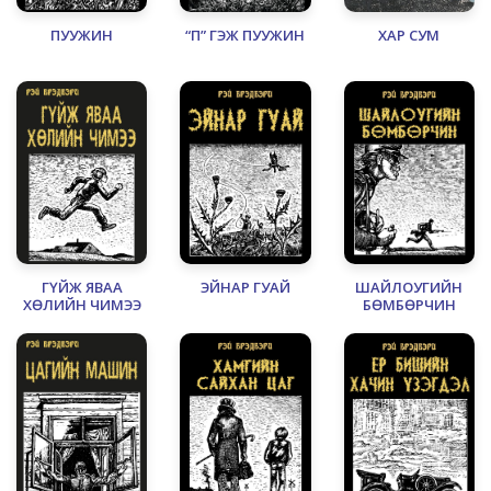
ПУУЖИН
“П” ГЭЖ ПУУЖИН
ХАР СУМ
ГҮЙЖ ЯВАА
ЭЙНАР ГУАЙ
ШАЙЛОУГИЙН
ХӨЛИЙН ЧИМЭЭ
БӨМБӨРЧИН