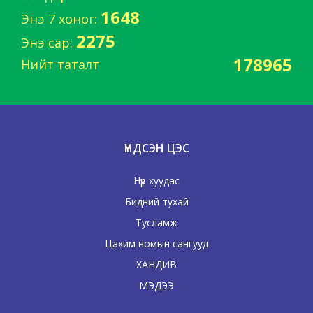
1648
Энэ 7 хоног:
2275
Энэ сар:
178965
Нийт таталт
ҮНДСЭН ЦЭС
Нүүр хуудас
Бидний тухай
Тусламж
Цахим номын сангууд
ХАНДИВ
МЭДЭЭ