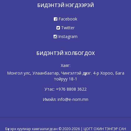
БИДЭНТЭЙ НЭГДЭЭРЭЙ
Facebook
Twitter
Instagram
БИДЭНТЭЙ ХОЛБОГДОХ
Хаяг:
Монгол улс, Улаанбаатар, Чингэлтэй дүүрэг. 4-р Хороо, Бага
тойруу 18-1
Утас:
+976 8808 3622
Имэйл:
info@e-nom.mn
Бүх эрх хуулиар хамгаалагдсан © 2020-2026 | ЦОГТ ОХИН ТЭНГЭР САН