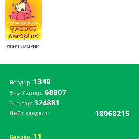
ҮЛГЭРТ ЛАМРИМ
1349
Өнөөдөр:
68807
Энэ 7 хоног:
324881
Энэ сар:
18068215
Нийт хандалт
11
Өнөөдөр: