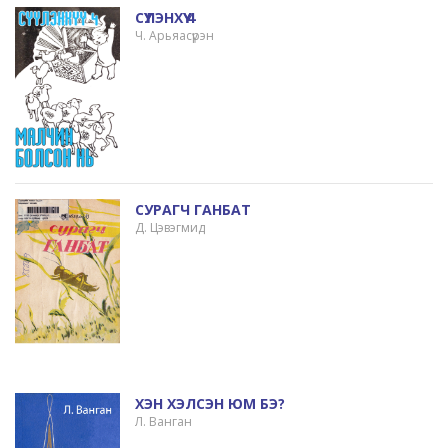
СҮҮЛЭНХҮҮ 4
Ч. Арьяасүрэн
СУРАГЧ ГАНБАТ
Д. Цэвэгмид
ХЭН ХЭЛСЭН ЮМ БЭ?
Л. Ванган