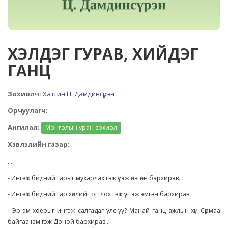
ХЭЛДЭГ ГУРАВ, ХИЙДЭГ
ГАНЦ
Зохиолч:
Хатгин Ц. Дамдинсүрэн
Орчуулагч:
Ангилал:
Монголын уран зохиол
Хэвлэлийн газар:
...
- Ингэж бидний гарыг мухарлах гэж үү гэж өвгөн бархирав.
- Ингэж бидний гар хөлийг огтлох гэж үү - гэж эмгэн бархирав.
- Эр эм хоёрыг ингэж салгадаг улс уу? Манай ганц ажлын хүн Сүрмаа
байгаа юм гэж Доной бархирав...