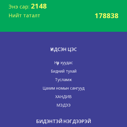
2148
Энэ сар:
178838
Нийт таталт
ҮНДСЭН ЦЭС
Нүүр хуудас
Бидний тухай
Тусламж
Цахим номын сангууд
ХАНДИВ
МЭДЭЭ
БИДЭНТЭЙ НЭГДЭЭРЭЙ