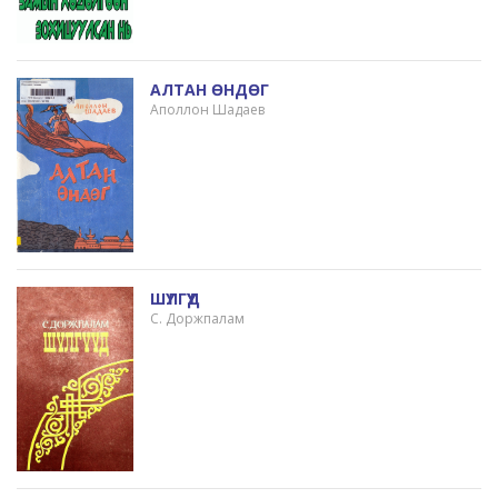
АЛТАН ӨНДӨГ
Аполлон Шадаев
ШҮЛГҮҮД
С. Доржпалам