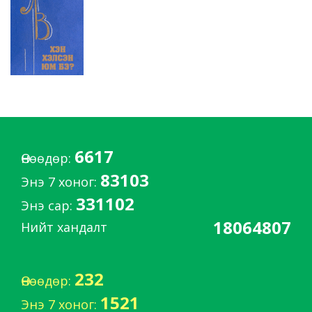
6617
Өнөөдөр:
83103
Энэ 7 хоног:
331102
Энэ сар:
18064807
Нийт хандалт
232
Өнөөдөр:
1521
Энэ 7 хоног: