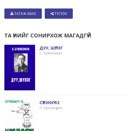
ТАТАЖ АВАХ
ТҮГЭЭХ
ТА ҮҮНИЙГ СОНИРХОЖ МАГАДГҮЙ
ДУУ, ШҮЛЭГ
С. Буяннэмэх
СҮҮЛЭНХҮҮ 12
Ч. Арьяасүрэн