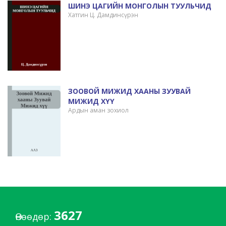
ШИНЭ ЦАГИЙН МОНГОЛЫН ТУУЛЬЧИД
Хатгин Ц. Дамдинсүрэн
ЗООВОЙ МИЖИД ХААНЫ ЗУУВАЙ
МИЖИД ХҮҮ
Ардын аман зохиол
3627
Өнөөдөр: