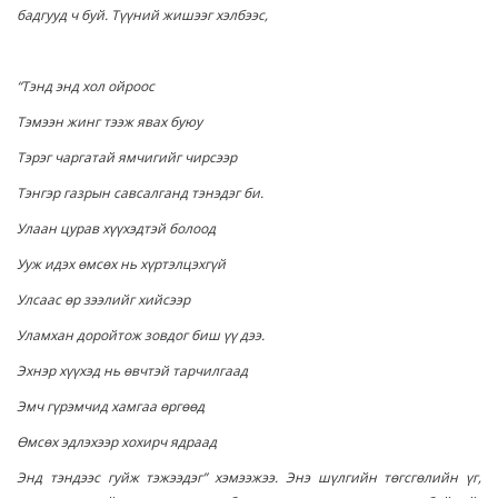
бадгууд ч буй. Түүний жишээг хэлбээс,
“Тэнд энд хол ойроос
Тэмээн жинг тээж явах буюу
Тэрэг чаргатай ямчигийг чирсээр
Тэнгэр газрын савсалганд тэнэдэг би.
Улаан цурав хүүхэдтэй болоод
Ууж идэх өмсөх нь хүртэлцэхгүй
Улсаас өр зээлийг хийсээр
Уламхан доройтож зовдог биш үү дээ.
Эхнэр хүүхэд нь өвчтэй тарчилгаад
Эмч гүрэмчид хамгаа өргөөд
Өмсөх эдлэхээр хохирч ядраад
Энд тэндээс гуйж тэжээдэг” хэмээжээ. Энэ шүлгийн төгсгөлийн үг,