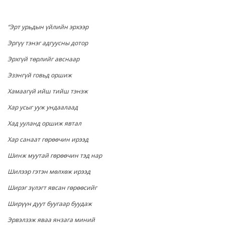
“Эрт урьдын үйлийн эрхээр
Эргүү тэнэг адгуусны дотор
Эрхгүй төрлийг авснаар
Эзэнгүй говьд оршиж
Хамаагүй ийш тийш тэнэж
Хар усыг ууж ундаалаад
Хад ууланд оршиж явтал
Хар санаат гөрөөчин ирээд
Шинж муутай гөрөөчин тэд нар
Шилээр гэтэн мөлхөж ирээд
Ширэг зүлэгт явсан гөрөөсийг
Ширүүн дуут буугаар буудаж
Эрвэлзэж яваа янзага миний