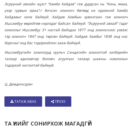
Эсрүүний авхайн эцэст “Хамба Хайдав” гэж дурдсан нь “Хонь, ямаа,
үхэр гурвын яриа”˗г бичсэн зохиолч бөгөөд их хүрээний Хамба
Хайдавыг хэлж баймуй. Хайдав Хамбын хувилгаан гэж зохиолч
Ишсамбуу өөрийгөө нэрлэдэг байсан баймуй. “Эсрүүний авхай” гэдэг
зохиолыг Ишсамбуу 31 настай байхдаа 1877 онд зохиосноос үзвээс
тэр зохиолч 1847 онд төрсөн баймуй. Хайдав Хамбыг 1838 онд нас
барсныг энд бас тодорхойлон зааж баймуй.
Ишсамбуугийн зохиолууд хуульч Сандагийн зохиолтой хэлбэрийн
талаар адилавтар боловч агуулгын талаар шажны номлолын
тодорхой чиглэлтэй баймуй.
Ц. Дамдинсүрэн
ТАТАЖ АВАХ
ТҮГЭЭХ
ТА ҮҮНИЙГ СОНИРХОЖ МАГАДГҮЙ