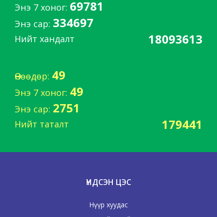
69781
Энэ 7 хоног:
334697
Энэ сар:
18093613
Нийт хандалт
49
Өнөөдөр:
49
Энэ 7 хоног:
2751
Энэ сар:
179441
Нийт таталт
ҮНДСЭН ЦЭС
Нүүр хуудас