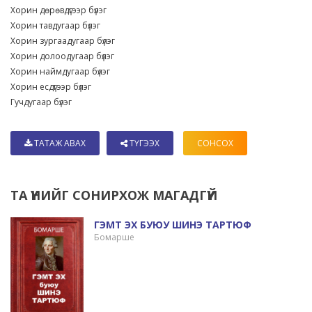
Хорин дөрөвдүгээр бүлэг
Хорин тавдугаар бүлэг
Хорин зургаадугаар бүлэг
Хорин долоодугаар бүлэг
Хорин наймдугаар бүлэг
Хорин есдүгээр бүлэг
Гучдугаар бүлэг
ТАТАЖ АВАХ
ТҮГЭЭХ
СОНСОХ
ТА ҮҮНИЙГ СОНИРХОЖ МАГАДГҮЙ
ГЭМТ ЭХ БУЮУ ШИНЭ ТАРТЮФ
Бомарше