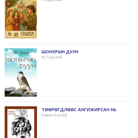
ШОНХРЫН ДУУН
М. Горький
ТӨӨРӨГДЛӨӨС АНГИЖИРСАН НЬ
Камен Калчев