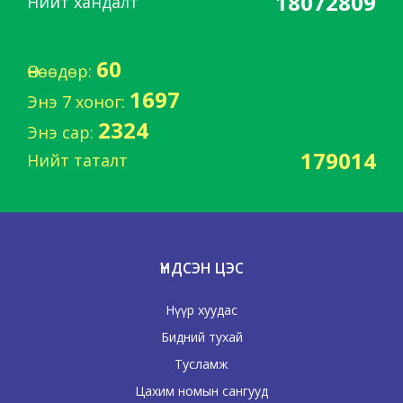
18072809
Нийт хандалт
60
Өнөөдөр:
1697
Энэ 7 хоног:
2324
Энэ сар:
179014
Нийт таталт
ҮНДСЭН ЦЭС
Нүүр хуудас
Бидний тухай
Тусламж
Цахим номын сангууд