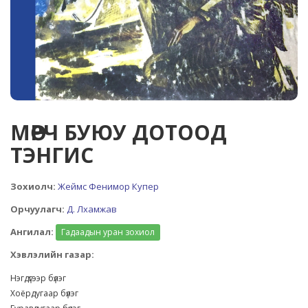
МӨРЧ БУЮУ ДОТООД
ТЭНГИС
Зохиолч:
Жеймс Фенимор Купер
Орчуулагч:
Д. Лхамжав
Ангилал:
Гадаадын уран зохиол
Хэвлэлийн газар:
Нэгдүгээр бүлэг
Хоёрдугаар бүлэг