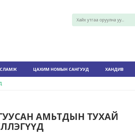
УСЛАМЖ
ЦАХИМ НОМЫН САНГУУД
ХАНДИВ
Д
ГУУСАН АМЬТДЫН ТУХАЙ
ҮҮЛЛЭГҮҮД