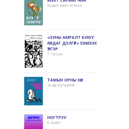
МЭХТ САРМАГЧИН
Ардын аман зохиол
«ЗУНЫ АМРАЛТ БУЮУ
ЯВДАГ ДЭЛГҮҮР» ХЭМЭЭХ
ҮЛГЭР
Т. Галсан
ТАМЫН ОРНЫ ХҮН
ах дүү Стругацкий
НОГТРУУ
Б. Бааст