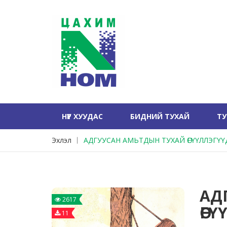
НҮҮР ХУУДАС
БИДНИЙ ТУХАЙ
Т
Эхлэл
АДГУУСАН АМЬТДЫН ТУХАЙ ӨГҮҮЛЛЭГҮҮ
АД
2617
ӨГ
11