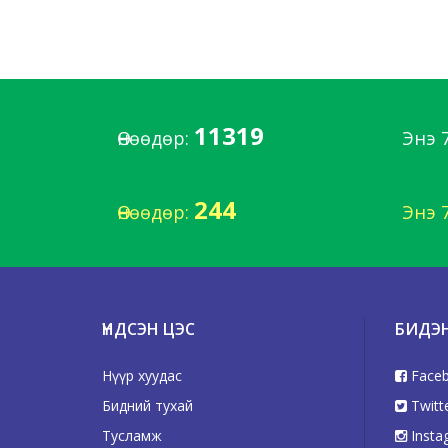
11319
Өнөөдөр:
Энэ 
244
Өнөөдөр:
Энэ 
ҮНДСЭН ЦЭС
БИДЭ
Нүүр хуудас
Face
Бидний тухай
Twitt
Тусламж
Insta