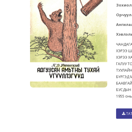
Зохиол
Орчуул
Ангила
Хэвлэли
ЧАНДАГА
ХЭРЭЭ Ш
ХЭРЭЭ Х
ГАЛУУ Т
ТУУЛАЙ
БҮРГЭД 
БААВГАЙ
БУСДЫН
1955 оны
ТА