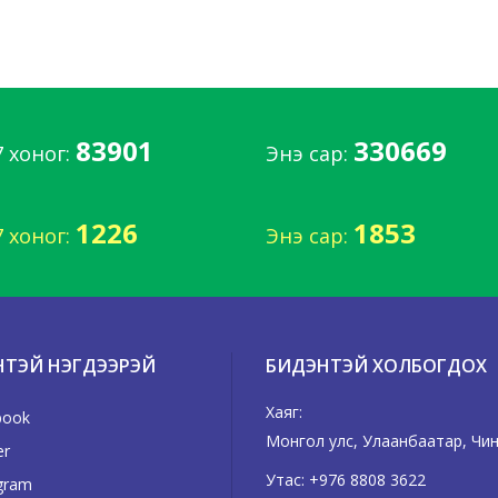
83901
330669
7 хоног:
Энэ сар:
1226
1853
7 хоног:
Энэ сар:
НТЭЙ НЭГДЭЭРЭЙ
БИДЭНТЭЙ ХОЛБОГДОХ
Хаяг:
book
Монгол улс, Улаанбаатар, Чинг
er
Утас:
+976 8808 3622
gram