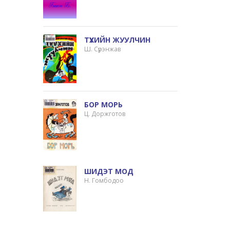
ТҮҮХИЙН ЖУУЛЧИН
Ш. Сүрэнжав
БОР МОРЬ
Ц. Доржготов
ШИДЭТ МОД
Н. Гомбодоо