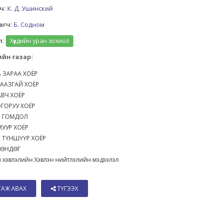
ч:
К. Д. Ушинский
агч:
Б. Содном
л:
Хүүхдийн уран зохиол
йн газар:
 ЗАРАА ХОЁР
ААЗГАЙ ХОЁР
АВЧ ХОЁР
ОГОРУУ ХОЁР
Н ГОМДОЛ
МУУР ХОЁР
 ТҮНШҮҮР ХОЁР
 ӨНДӨГ
 хэвлэлийн Хэвлэн нийтлэлийн мэдээлэл
ТАЖ АВАХ
ТҮГЭЭХ