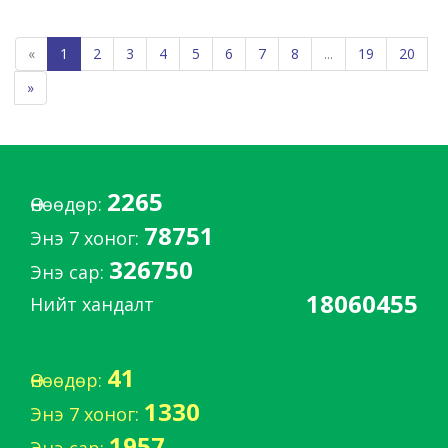
«
1
2
3
4
5
6
7
8
...
19
20
»
2265
Өнөөдөр:
78751
Энэ 7 хоног:
326750
Энэ сар:
18060455
Нийт хандалт
41
Өнөөдөр:
1330
Энэ 7 хоног:
1957