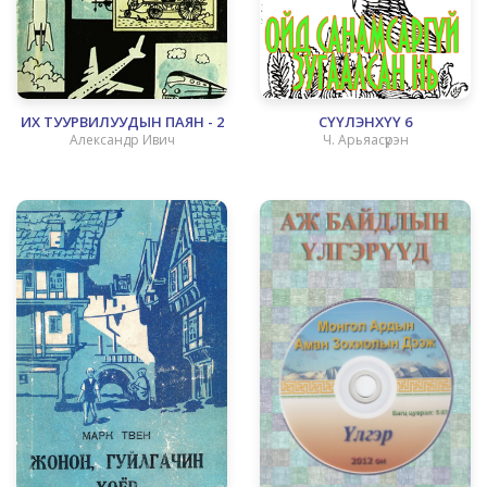
ИХ ТУУРВИЛУУДЫН ПАЯН - 2
СҮҮЛЭНХҮҮ 6
Александр Ивич
Ч. Арьяасүрэн