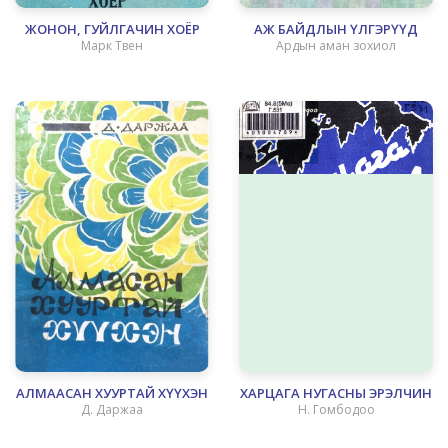
ЖОНОН, ГУЙЛГАЧИН ХОЁР
АЖ БАЙДЛЫН ҮЛГЭРҮҮД
Марк Твен
Ардын аман зохиол
АЛМААСАН ХУУРТАЙ ХҮҮХЭН
ХАРЦАГА НУГАСНЫ ЭРЭЛЧИН
Д. Даржаа
Н. Гомбодоо