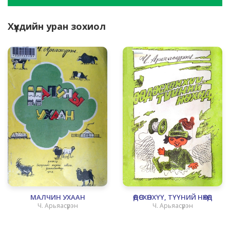
Хүүхдийн уран зохиол
МАЛЧИН УХААН
ӨӨДӨСХӨНХҮҮ, ТҮҮНИЙ НӨХӨД
Ч. Арьяасүрэн
Ч. Арьяасүрэн