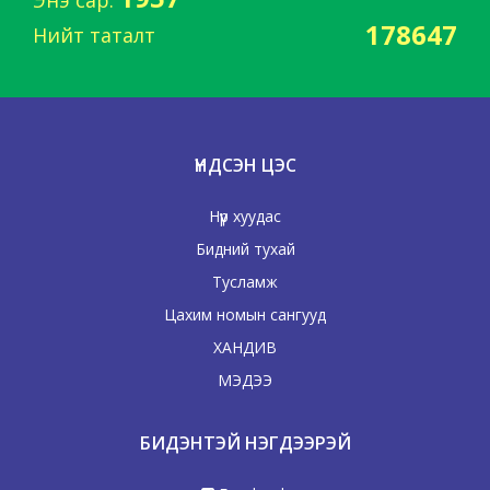
Энэ сар:
178647
Нийт таталт
ҮНДСЭН ЦЭС
Нүүр хуудас
Бидний тухай
Тусламж
Цахим номын сангууд
ХАНДИВ
МЭДЭЭ
БИДЭНТЭЙ НЭГДЭЭРЭЙ