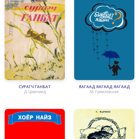
СУРАГЧ ГАНБАТ
ЯАГААД ЯАГААД ЯАГААД
Д. Цэвэгмид
М. Гумилевская