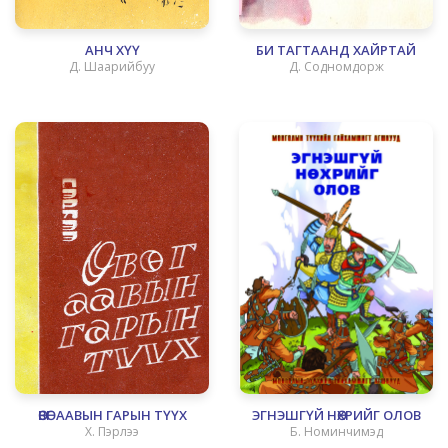
АНЧ ХҮҮ
БИ ТАГТААНД ХАЙРТАЙ
Д. Шаарийбуу
Д. Содномдорж
ӨВӨГ ААВЫН ГАРЫН ТҮҮХ
ЭГНЭШГҮЙ НӨХРИЙГ ОЛОВ
Х. Пэрлээ
Б. Номинчимэд