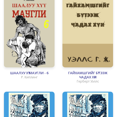
ШААЛУУ ХҮҮ МАУГЛИ - 6
ГАЙХАМШГИЙГ БҮТЭЭЖ
ЧАДАХ ХҮН
Р. Киплинг
Герберт Уэллс