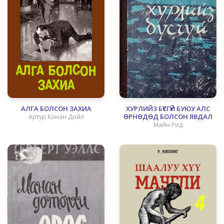
АЛГА БОЛСОН ЗАХИА
ХУРЛИЙЗ БҮСГҮЙ БУЮУ АЛС
ӨРНӨДӨД БОЛСОН ЯВДАЛ
Артур Конан Дойл
Майн Рид