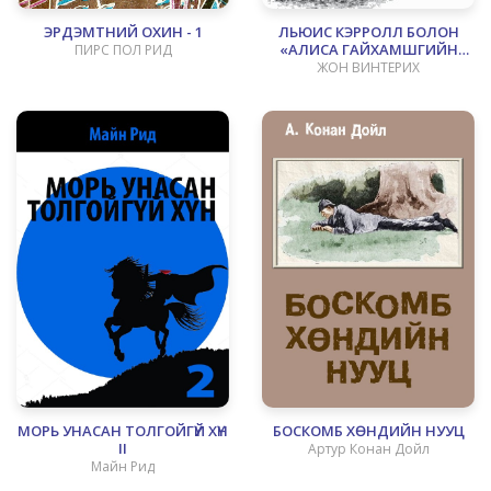
ЭРДЭМТНИЙ ОХИН - 1
ЛЬЮИС КЭРРОЛЛ БОЛОН
«АЛИСА ГАЙХАМШГИЙН
ПИРС ПОЛ РИД
ОРОНД»
ЖОН ВИНТЕРИХ
МОРЬ УНАСАН ТОЛГОЙГҮЙ ХҮН
БОСКОМБ ХӨНДИЙН НУУЦ
II
Артур Конан Дойл
Майн Рид