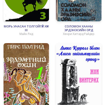
МОРЬ УНАСАН ТОЛГОЙГҮЙ ХҮН
СОЛОМОН ХААНЫ
III
ЭРДЭНЭСИЙН ОРД
Майн Рид
Хенри Хаггард Райдер