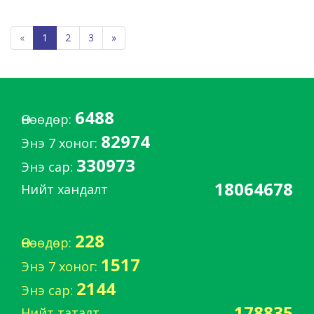
«
1
2
3
»
6488
Өнөөдөр:
82974
Энэ 7 хоног:
330973
Энэ сар:
18064678
Нийт хандалт
228
Өнөөдөр:
1517
Энэ 7 хоног:
2144
Энэ сар:
178835
Нийт таталт