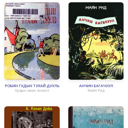
РОБИН ГУДЫН ТУХАЙ ДУУЛЬ
АНЧИН БАГАЧУУЛ
Ардын аман зохиол
Майн Рид