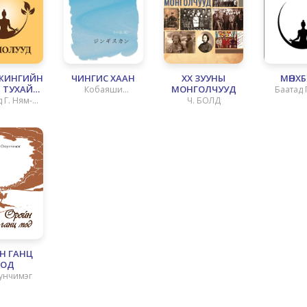
ЖИНГИЙН
ЧИНГИС ХААН
XX ЗУУНЫ
МӨНХБУ
 ТУХАЙ
МОНГОЛЧУУД
Кобаяши
Баатад 
ОЛУУД
 Г. Ням-
Ч. БОЛД
Такаширо
Оч
чир
Н ГАНЦ
ОД
унчимэг