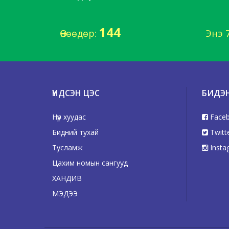
144
Өнөөдөр:
Энэ 
ҮНДСЭН ЦЭС
БИДЭ
Нүүр хуудас
Face
Бидний тухай
Twitt
Тусламж
Insta
Цахим номын сангууд
ХАНДИВ
МЭДЭЭ