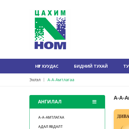
НҮҮР ХУУДАС
БИДНИЙ ТУХАЙ
Т
Эхлэл
А-А-Амтлагаа
А-А-
АНГИЛАЛ
А-А-АМТЛАГАА
АДАЛ ЯВДАЛТ