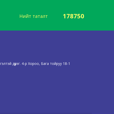
178750
Нийт таталт
лтэй дүүрэг. 4-р Хороо, Бага тойруу 18-1