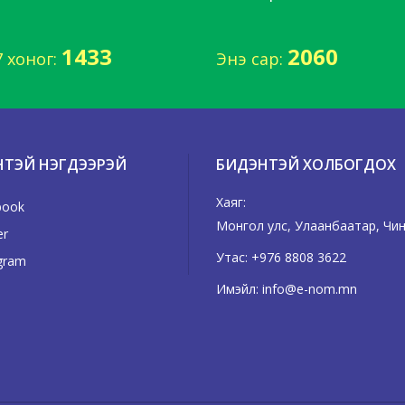
1433
2060
7 хоног:
Энэ сар:
НТЭЙ НЭГДЭЭРЭЙ
БИДЭНТЭЙ ХОЛБОГДОХ
Хаяг:
book
Монгол улс, Улаанбаатар, Чингэ
er
Утас:
+976 8808 3622
gram
Имэйл:
info@e-nom.mn