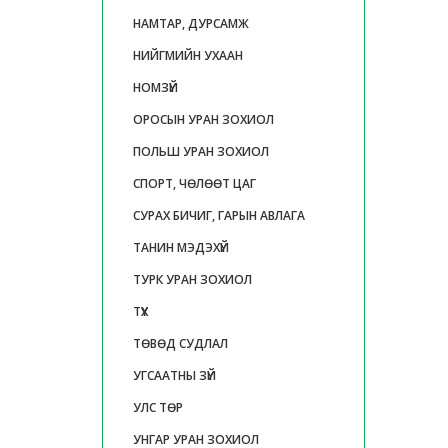
НАМТАР, ДУРСАМЖ
НИЙГМИЙН УХААН
НОМЗҮЙ
ОРОСЫН УРАН ЗОХИОЛ
ПОЛЬШ УРАН ЗОХИОЛ
СПОРТ, ЧӨЛӨӨТ ЦАГ
СУРАХ БИЧИГ, ГАРЫН АВЛАГА
ТАНИН МЭДЭХҮЙ
ТУРК УРАН ЗОХИОЛ
ТҮҮХ
ТӨВӨД СУДЛАЛ
УГСААТНЫ ЗҮЙ
УЛС ТӨР
УНГАР УРАН ЗОХИОЛ