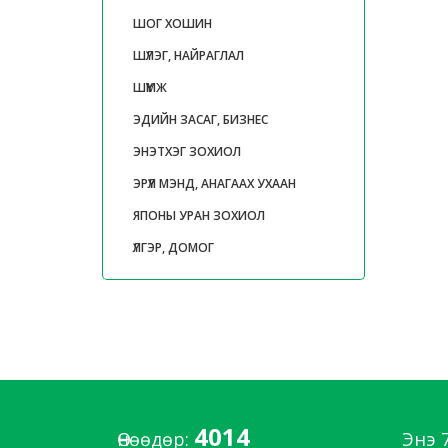
ШОГ ХОШИН
ШҮЛЭГ, НАЙРАГЛАЛ
ШҮҮМЖ
ЭДИЙН ЗАСАГ, БИЗНЕС
ЭНЭТХЭГ ЗОХИОЛ
ЭРҮҮЛ МЭНД, АНАГААХ УХААН
ЯПОНЫ УРАН ЗОХИОЛ
ҮЛГЭР, ДОМОГ
4014
Өнөөдөр:
Энэ 