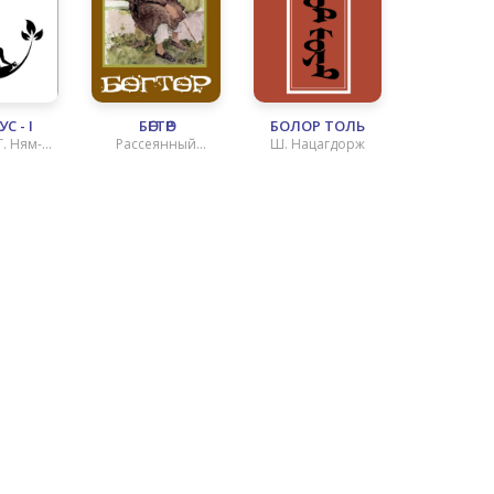
С - I
БӨГТӨР
БОЛОР ТОЛЬ
Г. Ням-
Рассеянный
Ш. Нацагдорж
ир
хореограф