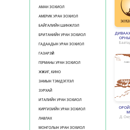
АМАН ЗОХИОЛ
АМЕРИК УРАН ЗОХИОЛ
БАЙГАЛИЙН ШИНЖЛЭЛ
ДИВАА
БРИТАНИЙН УРАН ЗОХИОЛ
ОРНЫ
ЗОХИ
Баатад
ГАДААДЫН УРАН ЗОХИОЛ
О
ГАЗАРЗҮЙ
ГЕРМАНЫ УРАН ЗОХИОЛ
ЖҮЖИГ, КИНО
ЗАМЫН ТЭМДЭГЛЭЛ
ЗУРХАЙ
ИТАЛИЙН УРАН ЗОХИОЛ
ОРОЙ
КИРГИЗИЙН УРАН ЗОХИОЛ
М
Д. Ою
ЛАВЛАХ
МОНГОЛЫН УРАН ЗОХИОЛ