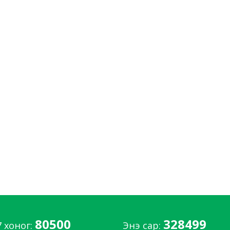
80500
328499
7 хоног:
Энэ сар: