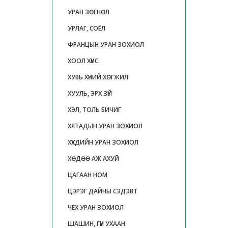
УРАН ЗӨГНӨЛ
УРЛАГ, СОЁЛ
ФРАНЦЫН УРАН ЗОХИОЛ
ХООЛ ХҮНС
ХУВЬ ХҮНИЙ ХӨГЖИЛ
ХУУЛЬ, ЭРХ ЗҮЙ
ХЭЛ, ТОЛЬ БИЧИГ
ХЯТАДЫН УРАН ЗОХИОЛ
ХҮҮХДИЙН УРАН ЗОХИОЛ
ХӨДӨӨ АЖ АХУЙ
ЦАГААН НОМ
ЦЭРЭГ ДАЙНЫ СЭДЭВТ
ЧЕХ УРАН ЗОХИОЛ
ШАШИН, ГҮН УХААН