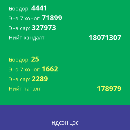
4441
Өнөөдөр:
71899
Энэ 7 хоног:
327973
Энэ сар:
18071307
Нийт хандалт
25
Өнөөдөр:
1662
Энэ 7 хоног:
2289
Энэ сар:
178979
Нийт таталт
ҮНДСЭН ЦЭС