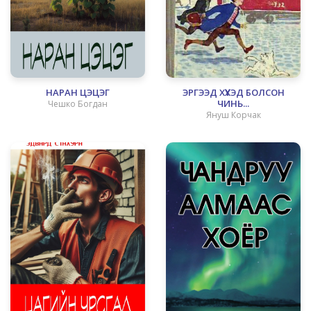
НАРАН ЦЭЦЭГ
ЭРГЭЭД ХҮҮХЭД БОЛСОН
ЧИНЬ...
Чешко Богдан
Януш Корчак