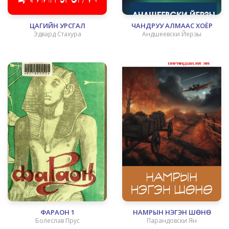
ЦАГИЙН УРСГАЛ
ЧАНДРУУ АЛМААС ХОЁР
Эдвард Стахура
Андшеевски Йерзы
ФАРАОН 1
НАМРЫН НЭГЭН ШӨНӨ
Болеслав Прус
Парандовски Ян