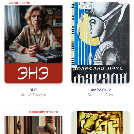
ЭНЭ
ФАРАОН 2
Холуй Тадеуш
Болеслав Прус