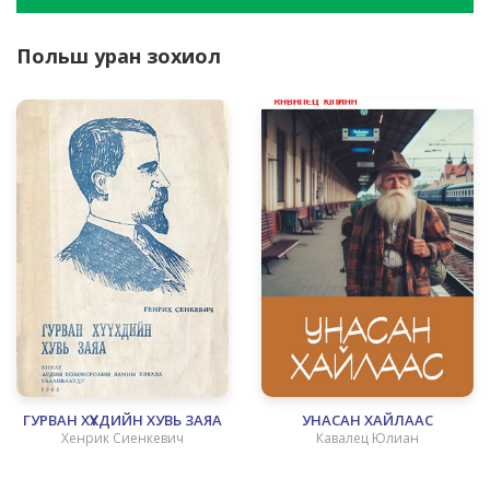
Польш уран зохиол
ГУРВАН ХҮҮХДИЙН ХУВЬ ЗАЯА
УНАСАН ХАЙЛААС
Хенрик Сиенкевич
Кавалец Юлиан