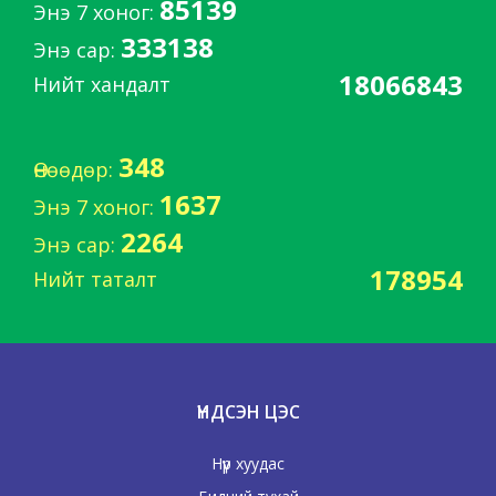
85139
Энэ 7 хоног:
333138
Энэ сар:
18066843
Нийт хандалт
348
Өнөөдөр:
1637
Энэ 7 хоног:
2264
Энэ сар:
178954
Нийт таталт
ҮНДСЭН ЦЭС
Нүүр хуудас