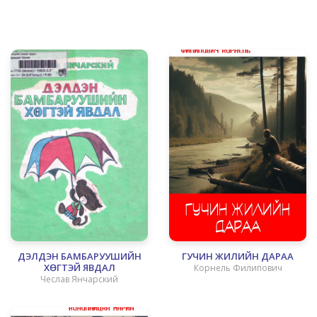
ДЭЛДЭН БАМБАРУУШИЙН
ГУЧИН ЖИЛИЙН ДАРАА
ХӨГТЭЙ ЯВДАЛ
Корнель Филипович
Чеслав Янчарский