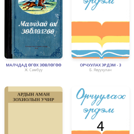
МАЛЧДАД ӨГӨХ ЗӨВЛӨГӨӨ
ОРЧУУЛАХ ЭРДЭМ - 3
Ж. Самбуу
Б. Явуухулан