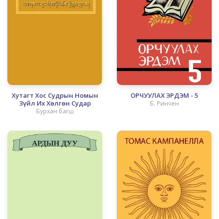
Хутагт Хос Судрын Номын
ОРЧУУЛАХ ЭРДЭМ - 5
Зүйл Их Хөлгөн Судар
Б. Ринчен
Бурхан багш