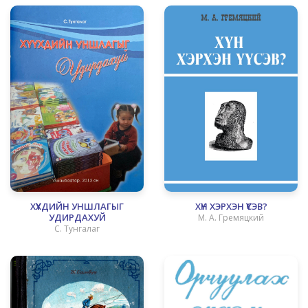
XҮҮХДИЙН УНШЛАГЫГ
ХҮН ХЭРХЭН ҮҮСЭВ?
УДИРДАХУЙ
М. А. Гремяцкий
С. Тунгалаг