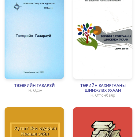
ТЭЭВРИЙН ГАЗАРЗҮЙ
ТӨРИЙН ЗАХИРГААНЫ
ШИНЖЛЭХ УХААН
Н. Одхүү
Н. Отгонбаяр