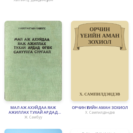
МАЛ АЖ АХУЙДАА ЯАЖ
ОРЧИН ҮЕИЙН АМАН ЗОХИОЛ
АЖИЛЛАХ ТУХАЙ АРДАД
Х. Сампилдэндэв
ӨГӨХ САНУУЛГА СУРГААЛ
Ж. Самбуу