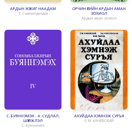
АРДЫН ЖҮЖИГ НААДАМ
ОРЧИН ҮЕИЙН АРДЫН АМАН
ЗОХИОЛ
Х. Сампилдэндэв
Ардын аман зохиол
С. БУЯННЭМЭХ - 4 : СУДЛАЛ,
АХУЙДАА ХЭМНЭЖ СУРЪЯ
ШҮҮМЖЛЭЛ
Е. М. КАНЕВСКИЙ
С. Буяннэмэх