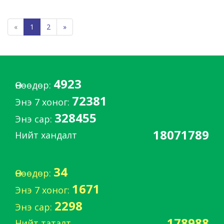
«
1
2
»
4923
Өнөөдөр:
72381
Энэ 7 хоног:
328455
Энэ сар:
18071789
Нийт хандалт
34
Өнөөдөр:
1671
Энэ 7 хоног:
2298
Энэ сар:
178988
Нийт таталт