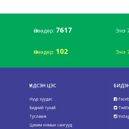
7617
Өнөөдөр:
Энэ 
102
Өнөөдөр:
Энэ 
ҮНДСЭН ЦЭС
БИДЭ
Нүүр хуудас
Face
Бидний тухай
Twitt
Тусламж
Insta
Цахим номын сангууд