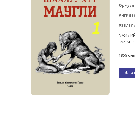
Орчуул
Ангила
Хэвлэли
МАУГЛИЙ
КАА АН
1959 оны
ТА