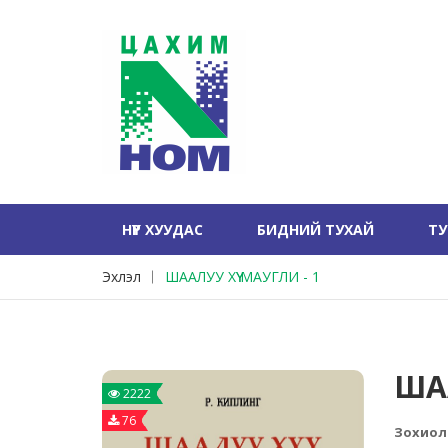
НҮҮР ХУУДАС
БИДНИЙ ТУХАЙ
Т
Эхлэл
ШААЛУУ ХҮҮ МАУГЛИ - 1
ШАА
2222
76
Зохиол