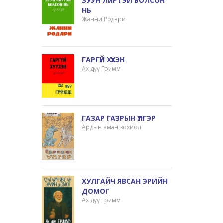
ЗУУН ЛИРТЭЙ БОЛСОН
НЬ
Жанни Родари
ГАРГҮЙ ХҮҮХЭН
Ах дүү Гримм
ГАЗАР ГАЗРЫН ҮЛГЭР
Ардын аман зохиол
ХУЛГАЙЧ ЯВСАН ЭРИЙН
ДОМОГ
Ах дүү Гримм