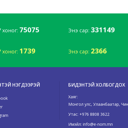
75075
331149
7 хоног:
Энэ сар:
1739
2366
7 хоног:
Энэ сар:
НТЭЙ НЭГДЭЭРЭЙ
БИДЭНТЭЙ ХОЛБОГДОХ
Хаяг:
book
Монгол улс, Улаанбаатар, Чинг
er
Утас:
+976 8808 3622
gram
Имэйл:
info@e-nom.mn