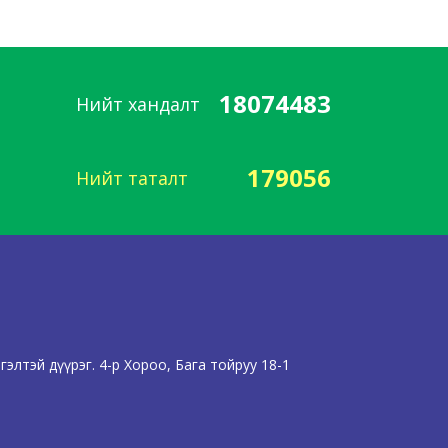
18074483
Нийт хандалт
179056
Нийт таталт
элтэй дүүрэг. 4-р Хороо, Бага тойруу 18-1