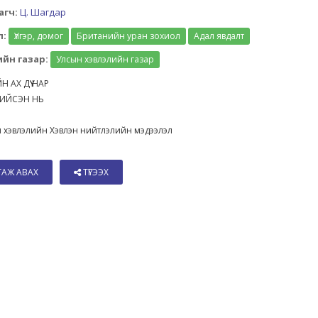
агч:
Ц. Шагдар
л:
Үлгэр, домог
Британийн уран зохиол
Адал явдалт
йн газар:
Улсын хэвлэлийн газар
Н АХ ДҮҮ НАР
 ХИЙСЭН НЬ
 хэвлэлийн Хэвлэн нийтлэлийн мэдээлэл
ТАЖ АВАХ
ТҮГЭЭХ