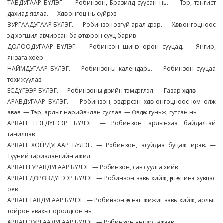
ТАВДУГААР БҮЛЭГ. — Робинзон, Бразилд суусан нь. — Тэр, тэнгист
дахиад явлаа. — Хөлөг онгоц нь сүйрэв
ЗУРГААДУГААР БҮЛЭГ. — Робинзон эзгүй арал дээр. — Хөлөг онгоцноос
эд хогшил авчирсан ба өөртөө орон сууц барив
ДОЛООДУГААР БҮЛЭГ. — Робинзон шинэ орон сууцад. — Янгир,
янзага хоёр
НАЙМДУГААР БҮЛЭГ. — Робинзоны календарь. — Робинзон сууцаа
тохижуулав.
ЕСДҮГЭЭР БҮЛЭГ. — Робинзоны өдрийн тэмдэглэл. — Газар хөдлөв
АРАВДУГААР БҮЛЭГ. — Робинзон, эвдэрсэн хөлөг онгоцноос юм олж
авав. — Тэр, арлыг нарийвчлан судлав. — Өвдөж гуньж, гутсан нь
АРВАН НЭГДҮГЭЭР БҮЛЭГ. — Робинзон арлынхаа байдалтай
танилцав
АРВАН ХОЁРДУГААР БҮЛЭГ. — Робинзон, агуйдаа буцаж ирэв. —
Түүний тариалангийн ажил
АРВАН ГУРАВДУГААР БҮЛЭГ. — Робинзон, сав суулга хийв
АРВАН ДӨРӨВДҮГЭЭР БҮЛЭГ. — Робинзон завь хийж, өөртөө шинэ хувцас
оёв
АРВАН ТАВДУГААР БҮЛЭГ. — Робинзон өөр нэг жижиг завь хийж, арлыг
тойрон явахыг оролдсон нь
АРВАН ЗУРГААДУГААР БҮЛЭГ. — Робинзон янгир тэжээв