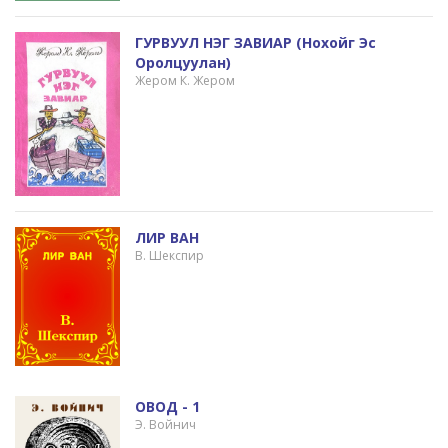
ГУРВУУЛ НЭГ ЗАВИАР (нохойг Эс
Оролцуулан)
Жером К. Жером
ЛИР ВАН
В. Шекспир
ОВОД - 1
Э. Войнич