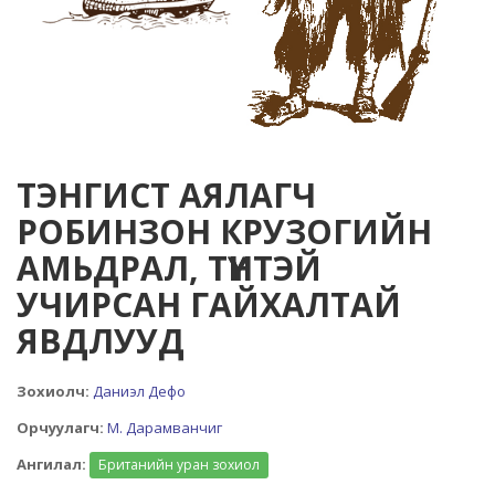
ТЭНГИСТ АЯЛАГЧ
РОБИНЗОН КРУЗОГИЙН
АМЬДРАЛ, ТҮҮНТЭЙ
УЧИРСАН ГАЙХАЛТАЙ
ЯВДЛУУД
Зохиолч:
Даниэл Дефо
Орчуулагч:
М. Дарамванчиг
Ангилал:
Британийн уран зохиол