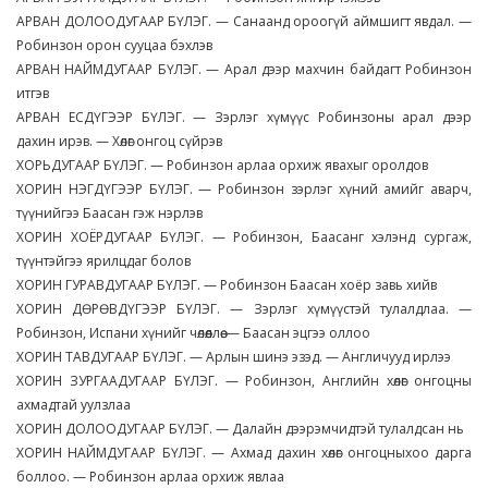
АРВАН ДОЛООДУГААР БҮЛЭГ. — Санаанд ороогүй аймшигт явдал. —
Робинзон орон сууцаа бэхлэв
АРВАН НАЙМДУГААР БҮЛЭГ. — Арал дээр махчин байдагт Робинзон
итгэв
АРВАН ЕСДҮГЭЭР БҮЛЭГ. — Зэрлэг хүмүүс Робинзоны арал дээр
дахин ирэв. — Хөлөг онгоц сүйрэв
ХОРЬДУГААР БҮЛЭГ. — Робинзон арлаа орхиж явахыг оролдов
ХОРИН НЭГДҮГЭЭР БҮЛЭГ. — Робинзон зэрлэг хүний амийг аварч,
түүнийгээ Баасан гэж нэрлэв
ХОРИН ХОЁРДУГААР БҮЛЭГ. — Робинзон, Баасанг хэлэнд сургаж,
түүнтэйгээ ярилцдаг болов
ХОРИН ГУРАВДУГААР БҮЛЭГ. — Робинзон Баасан хоёр завь хийв
ХОРИН ДӨРӨВДҮГЭЭР БҮЛЭГ. — Зэрлэг хүмүүстэй тулалдлаа. —
Робинзон, Испани хүнийг чөлөөллөө. — Баасан эцгээ оллоо
ХОРИН ТАВДУГААР БҮЛЭГ. — Арлын шинэ эзэд. — Англичууд ирлээ
ХОРИН ЗУРГААДУГААР БҮЛЭГ. — Робинзон, Английн хөлөг онгоцны
ахмадтай уулзлаа
ХОРИН ДОЛООДУГААР БҮЛЭГ. — Далайн дээрэмчидтэй тулалдсан нь
ХОРИН НАЙМДУГААР БҮЛЭГ. — Ахмад дахин хөлөг онгоцныхоо дарга
боллоо. — Робинзон арлаа орхиж явлаа