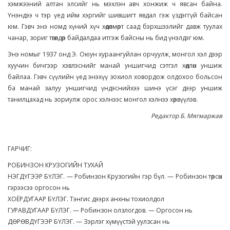
хэмжээний алтан элсийг нь мэхлэн авч хонжиж ч явсан байна.
Үнэндээ ч тэр үед ийм хэргийг шившигт явдал гэж үздэггүй байсан
юм. Гэвч энэ номд хүний хүч хөдөлмөрт саад бэрхшээлийг давж туулах
чанар, зориг төгөлдөр байдалдаа итгэж байсны нь бид үнэлдэг юм.
Энэ номыг 1937 онд Э. Оюун хураангуйлан орчуулж, монгол хэл дээр
хуучин бичгээр хэвлэснийг манай уншигчид сэтгэл хөдлөн уншиж
байлаа. Гэвч сүүлийн үед энэхүү зохиол ховордож олдохоо больсон
ба манай залуу уншигчид үндэснийхээ шинэ үсэг дээр уншиж
танилцахад нь зориулж орос хэлнээс монгол хэлнээ хөрвүүлэв.
Редактор Б. Мягмаржав
ГАРЧИГ:
РОБИНЗОН КРУЗОГИЙН ТУХАЙ
НЭГДҮГЭЭР БҮЛЭГ. — Робинзон Крузогийн гэр бүл. — Робинзон төрсөн
гэрээсээ оргосон нь
ХОЁРДУГААР БҮЛЭГ. Тэнгис дээрх анхны тохиолдол
ГУРАВДУГААР БҮЛЭГ. — Робинзон олзлогдов. — Оргосон нь
ДӨРӨВДҮГЭЭР БҮЛЭГ. — Зэрлэг хүмүүстэй уулзсан нь