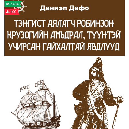
6494
100