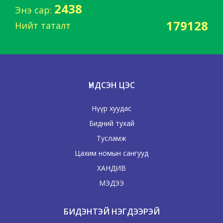
2438
Энэ сар:
179128
Нийт таталт
ҮНДСЭН ЦЭС
Нүүр хуудас
Бидний тухай
Тусламж
Цахим номын сангууд
ХАНДИВ
МЭДЭЭ
БИДЭНТЭЙ НЭГДЭЭРЭЙ