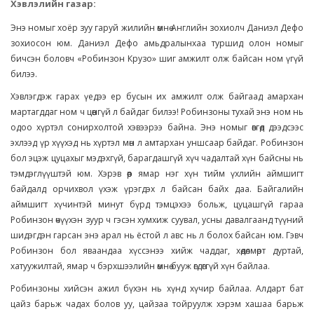
Хэвлэлийн газар:
Энэ номыг хоёр зуу гаруй жилийн өмнө Английн зохиолч Даниэл Дефо
зохиосон юм. Даниэл Дефо амьдралынхаа туршид олон номыг
бичсэн боловч «Робинзон Крузо» шиг амжилт олж байсан ном үгүй
билээ.
Хэвлэгдэж гарах үедээ ер бусын их амжилт олж байгаад амархан
мартагддаг ном ч цөөнгүй л байдаг билээ! Робинзоны тухай энэ ном нь
одоо хүртэл сонирхолтой хэвээрээ байна. Энэ номыг өвгөд дээдсээс
эхлээд үр хүүхэд нь хүртэл мөн л амтархан уншсаар байдаг. Робинзон
бол эцэж цуцахыг мэдэхгүй, барагдашгүй хүч чадалтай хүн байсны нь
тэмдэглүүштэй юм. Хэрэв өөр ямар нэг хүн тийм үхлийн аймшигт
байдалд орчихвол үхэж үрэгдэх л байсан байх даа. Байгалийн
аймшигт хүчинтэй минут бүрд тэмцэхээ больж, цуцашгүй гараа
Робинзон өчүүхэн зуур ч гэсэн хумхиж суувал, усны давалгаанд түүний
шидэгдэн гарсан энэ арал нь ёстой л авс нь л болох байсан юм. Гэвч
Робинзон бол яваандаа хүссэнээ хийж чаддаг, хөдөлмөрт дуртай,
хатуужилтай, ямар ч бэрхшээлийн өмнө бууж өгдөггүй хүн байлаа.
Робинзоны хийсэн ажил бүхэн нь хүнд хүчир байлаа. Алдарт бат
цайз барьж чадах болов уу, цайзаа тойруулж хэрэм хашаа барьж