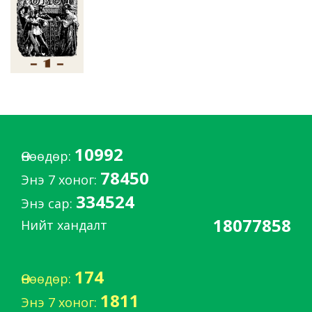
10992
Өнөөдөр:
78450
Энэ 7 хоног:
334524
Энэ сар:
18077858
Нийт хандалт
174
Өнөөдөр:
1811
Энэ 7 хоног: