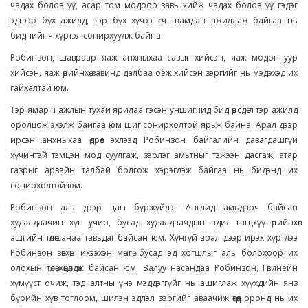
чадах болов уу, асар том модоор завь хийж чадах болов уу гэдэг
эдгээр бүх ажилд, тэр бүх хүчээ өгч шамдан ажиллаж байгаа нь
биднийг ч хүртэл сонирхуулж байна.
Робинзон, шавраар яаж анхныхаа савыг хийсэн, яаж модон уур
хийсэн, яаж өөрийнхөө завинд далбаа оёж хийсэн зэргийг нь мэдэхэд их
гайхалтай юм.
Тэр ямар ч ажлын тухай ярилаа гэсэн уншигчид бид өөрсдөө л тэр ажилд
оролцож эхэлж байгаа юм шиг сонирхолтой ярьж байна. Арал дээр
ирсэн анхныхаа өдрөөс эхлээд Робинзон байгалийн давагдашгүй
хүчинтэй тэмцэн мод суулгаж, зэрлэг амьтныг тэжээн дасгаж, атар
газрыг арвайн талбай болгож хэрэглэж байгаа нь бидэнд их
сонирхолтой юм.
Робинзон аль дээр цагт буржуйлэг Англид амьдарч байсан
худалдаачин хүн учир, бусад худалдаачдын адил гагцхүү өөрийнхөө
ашгийн төлөө санаа тавьдаг байсан юм. Хүнгүй арал дээр ирэх хүртлээ
Робинзон зөвхөн ихээхэн мөнгө, бусад эд хогшлыг аль болохоор их
олохын төлөө хөөцөлдөж байсан юм. Залуу насандаа Робинзон, Гвинейн
хүмүүст очиж, тэд алтны үнэ мэддэггүйг нь ашиглаж хүүхдийн янз
бүрийн хув тоглоом, шилэн эдлэл зэргийг аваачиж өгөөд оронд нь их