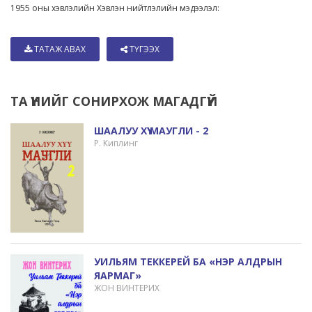
1955 оны хэвлэлийн Хэвлэн нийтлэлийн мэдээлэл:
ТАТАЖ АВАХ
ТҮГЭЭХ
ТА ҮҮНИЙГ СОНИРХОЖ МАГАДГҮЙ
ШААЛУУ ХҮҮ МАУГЛИ - 2
Р. Киплинг
УИЛЬЯМ ТЕККЕРЕЙ БА «НЭР АЛДРЫН
ЯАРМАГ»
ЖОН ВИНТЕРИХ