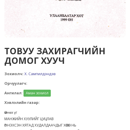
ТОВУУ ЗАХИРАГЧИЙН
ДОМОГ ХУУЧ
Зохиолч:
Х. Сампилдэндэв
Орчуулагч:
Ангилал:
Аман зохиол
Хэвлэлийн газар:
Өмнөх үг
МАНЖИЙН ХУУЛИЙГ ЦУЦЛАВ
ӨР НЭХСЭН ХЯТАД ХУДАЛДААЧДЫГ ХӨӨСӨН НЬ