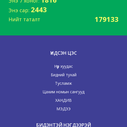
Энэ 7 хоног:
2443
Энэ сар:
179133
Нийт таталт
ҮНДСЭН ЦЭС
Нүүр хуудас
Бидний тухай
Тусламж
Цахим номын сангууд
ХАНДИВ
МЭДЭЭ
БИДЭНТЭЙ НЭГДЭЭРЭЙ