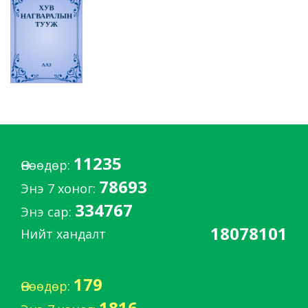
11235
Өнөөдөр:
78693
Энэ 7 хоног:
334767
Энэ сар:
18078101
Нийт хандалт
179
Өнөөдөр:
1816