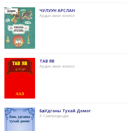
ЧУЛУУН АРСЛАН
Ардын аман зохиол
ТАВ ЯВ
Ардын аман зохиол
Бөө, Удганы Тухай Домог
Х. Сампилдэндэв