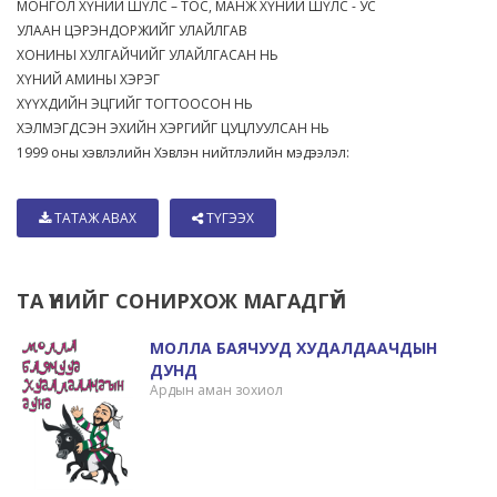
МОНГОЛ ХҮНИЙ ШҮЛС – ТОС, МАНЖ ХҮНИЙ ШҮЛС - УС
УЛААН ЦЭРЭНДОРЖИЙГ УЛАЙЛГАВ
ХОНИНЫ ХУЛГАЙЧИЙГ УЛАЙЛГАСАН НЬ
ХҮНИЙ АМИНЫ ХЭРЭГ
ХҮҮХДИЙН ЭЦГИЙГ ТОГТООСОН НЬ
ХЭЛМЭГДСЭН ЭХИЙН ХЭРГИЙГ ЦУЦЛУУЛСАН НЬ
1999 оны хэвлэлийн Хэвлэн нийтлэлийн мэдээлэл:
ТАТАЖ АВАХ
ТҮГЭЭХ
ТА ҮҮНИЙГ СОНИРХОЖ МАГАДГҮЙ
МОЛЛА БАЯЧУУД ХУДАЛДААЧДЫН
ДУНД
Ардын аман зохиол