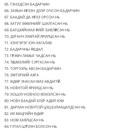
65. ГЭНЭДСЭН БАДАРЧИН
66. ЗАЯЫН ХҮРЭЭН ДЭЭР ОЧСОН БАДАРЧИН
67. БААДАЙ ДА ХҮРЭЭ ОРСОН НЬ
68. ХАТУУ ЗӨӨЛНИЙГ ШАЛГАСАН НЬ
69. БАГШИЙНХАА ҮГИЙГ БИЕЛҮҮЛСЭН НЬ
70. ДУГАНЧ ЛАМТАЙ ЯРИЛЦСАН НЬ
71. ХЭНГЭРЭГ ХЭН ХАГАЛАВ
72. БАДАРЧНЫ ЯВДАЛ
73. ГҮРЭМЧ ЛАМЫГ ЧАДСАН НЬ
74. ТҮШМЭЛИЙГ СУРГАСАН НЬ
75. ТОРГУУЛЬ АВСАН БАДАРЧИН
76. ЭМТЭРХИЙ АЯГА
77. ӨДӨР УНАСАН МАХ АВДАГГҮЙ
78. НОЁНТОЙ ЯРИЛЦСАН НЬ
79. ХОШУУ НОЁНОО МЭХЭЛСЭН НЬ
80. НОЁН БААДАЙ ХОЁР АДИЛ ЮМ
81. ДАРХАН НОЁНТОЙ ЦЭЦ БУЛААЦАЛДСАН НЬ
82. ИХ МАЦГИЙН ӨДӨР
83. НОМ ХАЯЛЦСАН НЬ
84. ГУТАЛ ШҮТЭЭН БОЛСОН НЬ