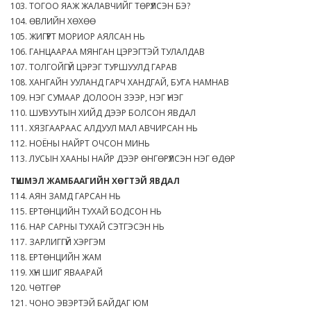
103. ТОГОО ЯАЖ ЖАЛАВЧИЙГ ТӨРҮҮЛСЭН БЭ?
104. ӨВЛИЙН ХӨХӨӨ
105. ЖИГҮҮРТ МОРИОР АЯЛСАН НЬ
106. ГАНЦААРАА МЯНГАН ЦЭРЭГТЭЙ ТУЛАЛДАВ
107. ТОЛГОЙГҮЙ ЦЭРЭГ ТУРШУУЛД ГАРАВ
108. ХАНГАЙН УУЛАНД ГАРЧ ХАНДГАЙ, БУГА НАМНАВ
109. НЭГ СУМААР ДОЛООН ЗЭЭР, НЭГ ҮНЭГ
110. ШУВУУТЫН ХИЙД ДЭЭР БОЛСОН ЯВДАЛ
111. ХЯЗГААРААС АЛДУУЛ МАЛ АВЧИРСАН НЬ
112. НОЁНЫ НАЙРТ ОЧСОН МИНЬ
113. ЛУСЫН ХААНЫ НАЙР ДЭЭР ӨНГӨРҮҮЛСЭН НЭГ ӨДӨР
ТҮШМЭЛ ЖАМБААГИЙН ХӨГТЭЙ ЯВДАЛ
114. АЯН ЗАМД ГАРСАН НЬ
115. ЕРТӨНЦИЙН ТУХАЙ БОДСОН НЬ
116. НАР САРНЫ ТУХАЙ СЭТГЭСЭН НЬ
117. ЗАРЛИГГҮЙ ХЭРГЭМ
118. ЕРТӨНЦИЙН ЖАМ
119. ХҮН ШИГ ЯВААРАЙ
120. ЧӨТГӨР
121. ЧОНО ЭВЭРТЭЙ БАЙДАГ ЮМ