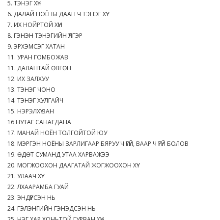
5. ТЭНЭГ ХҮН
6. ДАЛАЙ НОЁНЫ ДААН Ч ТЭНЭГ ХҮҮ
7. ИХ НОЙРТОЙ ХҮН
8. ГЭНЭН ТЭНЭГИЙН ҮЛГЭР
9. ЭРХЭМСЭГ ХАТАН
11. УРАН ГОМБОЖАВ
11. ДАЛАНТАЙ ӨВГӨН
12. ИХ ЗАЛХУУ
13. ТЭНЭГ ЧОНО
14. ТЭНЭГ ХУЛГАЙЧ
15. НЭРЭЛХҮҮ ЗАН
16 НУТАГ САНАГДАНА
17. МАНАЙ НОЁН ТОЛГОЙТОЙ ЮУ
18. МЭРГЭН НОЁНЫ ЗАРЛИГААР БЯРУУ Ч ҮГҮЙ, ВААР Ч ҮГҮЙ БОЛОВ
19. ӨДӨТ СУМАНД УТАА ХАРВАЖЭЭ
20. МОГЖООХОН ДААГАТАЙ ЖОГЖООХОН ХҮҮ
21. УЛААЧ ХҮҮ
22. ЛХААРАМБА ГУАЙ
23. ЭНДҮҮРСЭН НЬ
24. ГЭЛЭНГИЙН ГЭНЭДСЭН НЬ
25. НЭГ ХАР ХОНЬТОЙ ГУРВАН ХҮН