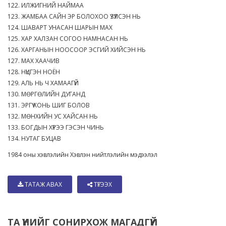
122. ИЛЖИГНИЙ НАЙМАА
123. ЖАМБАА САЙН ЭР БОЛОХОО ҮЗҮҮЛСЭН НЬ
124. ШАВАРТ УНАСАН ШАРЫН МАХ
125. ХАР ХАЛЗАН СОГОО НАМНАСАН НЬ
126. ХАРГАНЫН НООСООР ЭСГИЙ ХИЙСЭН НЬ
127. МАХ ХААЧИВ
128. НҮЦГЭН НОЁН
129. АЛЬ НЬ Ч ХАМААГҮЙ
130. МӨРГӨЛИЙН ДУГАНД
131. ЭРГҮҮ ХОНЬ ШИГ БОЛОВ
132. МӨНХИЙН УС ХАЙСАН НЬ
133. БОГДЫН ХҮРЭЭ ГЭСЭН ЧИНЬ
134. НУТАГ БУЦАВ
1984 оны хэвлэлийн Хэвлэн нийтлэлийн мэдээлэл
ТАТАЖ АВАХ
ТҮГЭЭХ
ТА ҮҮНИЙГ СОНИРХОЖ МАГАДГҮЙ