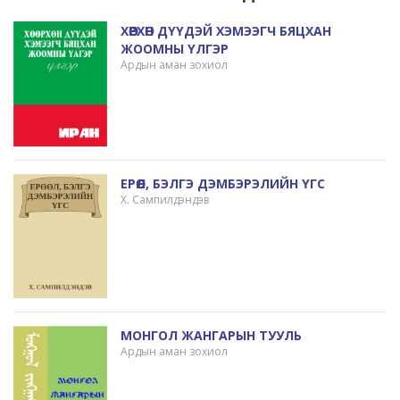
ХӨӨРХӨН ДҮҮДЭЙ ХЭМЭЭГЧ БЯЦХАН
ЖООМНЫ ҮЛГЭР
Ардын аман зохиол
ЕРӨӨЛ, БЭЛГЭ ДЭМБЭРЭЛИЙН ҮГС
Х. Сампилдэндэв
МОНГОЛ ЖАНГАРЫН ТУУЛЬ
Ардын аман зохиол