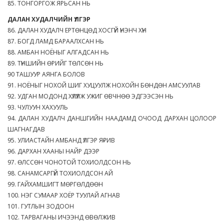
85. ТОНГОРГОЖ ЯРЬСАН НЬ
ДАЛАН ХУДАЛЧИЙН ҮЛГЭР
86. ДАЛАН ХУДАЛЧ ЕРТӨНЦӨД ХОСГҮЙ ҮНЭНЧ ХҮН
87. БОГД ЛАМД БАРААЛХСАН НЬ
88. АМБАН НОЁНЫГ АЛГАДСАН НЬ
89. ТҮНШИЙН ӨРИЙГ ТӨЛСӨН НЬ
90 ТАШУУР АЯНГА БОЛОВ
91. НОЁНЫГ НОХОЙ ШИГ ХУЦУУЛЖ НОХОЙН БӨНДӨН АМСУУЛАВ
92. УДГАН МОДОНД ХҮЛҮҮЛЖ УЖИГ ӨВЧНӨӨ ЭДГЭЭСЭН НЬ
93. ЧУЛУУН ХАХУУЛЬ
94. ДАЛАН ХУДАЛЧ ДАНШГИЙН НААДАМД ОЧООД ДАРХАН ЦОЛООР
ШАГНАГДАВ
95. УЛИАСТАЙН АМБАНД ҮЛГЭР Я₽ИВ
96. ДАРХАН ХААНЫ НАЙР ДЭЭР
97. ӨЛССӨН ЧОНОТОЙ ТОХИОЛДСОН НЬ
98. САНАМСАРГҮЙ ТОХИОЛДСОН АЙ
99. ГАЙХАМШИГТ МӨРГӨЛДӨӨН
100. НЭГ СУМААР ХОЁР ТУУЛАЙ АГНАВ
101. ГУТЛЫН ЗОДООН
102. ТАРВАГАНЫ ИЧЭЭНД ӨВӨЛЖИВ