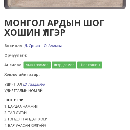
МОНГОЛ АРДЫН ШОГ
ХОШИН ҮЛГЭР
Зохиолч:
Д. Сүрьяа
О. Алимаа
Орчуулагч:
Ангилал:
Аман зохиол
Үлгэр, домог
Шог хошин
Хэвлэлийн газар:
УДИРТГАЛ
Ш. Гаадамба
УДИРТГАЛЫН НОМ ЗҮЙ
ШОГ ҮЛГЭР
1. ЦАРЦАА НАМЖИЛ
2. ТАЛ ДУГУЙ
3. ГЭНДЭН ГАНДАН ХОЁР
4. БАР УНАСАН ХУЛГАЙЧ