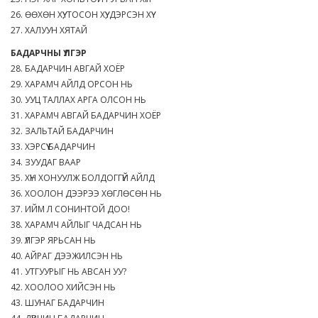
26. ӨӨХӨН ХҮҮ, ТОСОН ХҮҮ, ДЭРСЭН ХҮҮ
27. ХАЛУУН ХЯТАЙ
БАДАРЧНЫ ҮЛГЭР
28. БАДАРЧИН АВГАЙ ХОЁР
29. ХАРАМЧ АЙЛД ОРСОН НЬ
30. УУЦ ТАЛЛАХ АРГА ОЛСОН НЬ
31. ХАРАМЧ АВГАЙ БАДАРЧИН ХОЁР
32. ЗАЛЬТАЙ БАДАРЧИН
33. ХЭРСҮҮ БАДАРЧИН
34. ЗУУДАГ ВААР
35. ХҮН ХОНУУЛЖ БОЛДОГГҮЙ АЙЛД
36. ХООЛОН ДЭЭРЭЭ ХӨГЛӨСӨН НЬ
37. ИЙМ Л СОНИНТОЙ ДОО!
38. ХАРАМЧ АЙЛЫГ ЧАДСАН НЬ
39. ҮЛГЭР ЯРЬСАН НЬ
40. АЙРАГ ДЭЭЖИЛСЭН НЬ
41. УТГУУРЫГ НЬ АВСАН УУ?
42. ХООЛОО ХИЙСЭН НЬ
43. ШУНАГ БАДАРЧИН