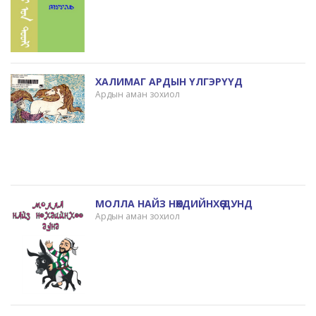
ХАЛИМАГ АРДЫН ҮЛГЭРҮҮД
Ардын аман зохиол
МОЛЛА НАЙЗ НӨХДИЙНХӨӨ ДУНД
Ардын аман зохиол