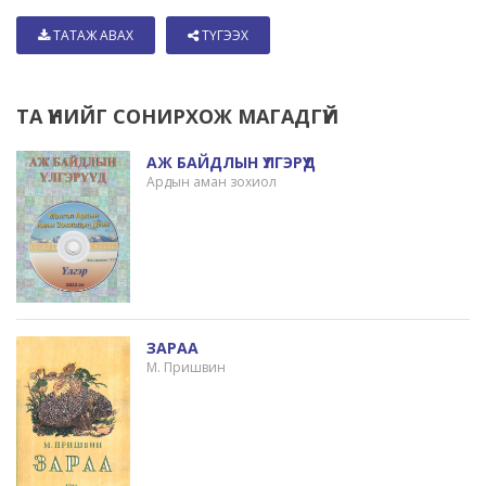
ТАТАЖ АВАХ
ТҮГЭЭХ
ТА ҮҮНИЙГ СОНИРХОЖ МАГАДГҮЙ
АЖ БАЙДЛЫН ҮЛГЭРҮҮД
Ардын аман зохиол
ЗАРАА
М. Пришвин