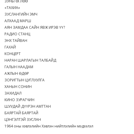
ЗУНЫ ӨГЛӨӨ
«ТАХИА»
ЗУСЛАНГИЙН ЭМЧ
АЛХААД МАРШ
АЯН ЗАМДАА САЙН ЯВЖ ИРЭВ ҮҮ?
РАДИО СТАНЦ
ЭНХ ТАЙВАН
ГАХАЙ
КОНЦЕРТ
НАРАН ШАРЛАГЫН ТАЛБАЙД
ГАЛЫН НААДАМ
АЖЛЫН ӨДӨР
ЗОРИГТЫН ЦУГЛУУЛГА
ХАНЫН СОНИН
ЗАХИДАЛ
КИНО ЗУРАГЧИН
ШУУДАЙ ДҮҮРЭН АМТТАН
БАЯРТАЙ БАЯРТАЙ
ЦЭНГЭЛТЭЙ ЗУСЛАН
1964 оны хэвлэлийн Хэвлэн нийтлэлийн мэдээлэл