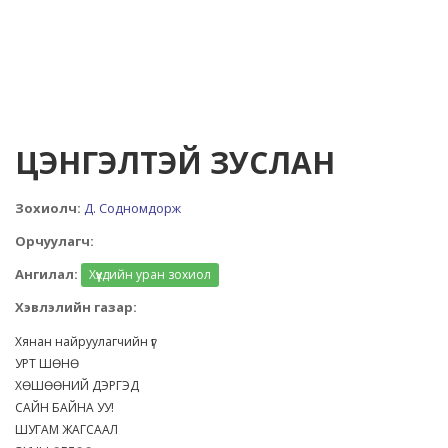
ЦЭНГЭЛТЭЙ ЗУСЛАН
Зохиолч:
Д. Содномдорж
Орчуулагч:
Ангилал:
Хүүхдийн уран зохиол
Хэвлэлийн газар:
Хянан найруулагчийн үг
УРТ ШӨНӨ
ХӨШӨӨНИЙ ДЭРГЭД
САЙН БАЙНА УУ!
ШУГАМ ЖАГСААЛ