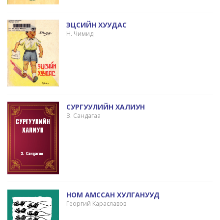
ЭЦСИЙН ХУУДАС
Н. Чимид
СУРГУУЛИЙН ХАЛИУН
З. Сандагаа
НОМ АМССАН ХУЛГАНУУД
Георгий Караславов