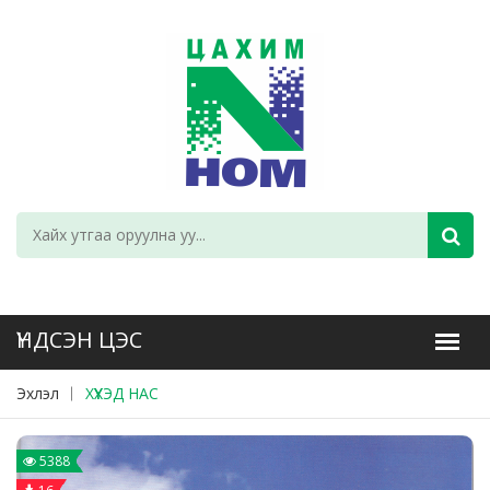
Эхлэл
ХҮҮХЭД НАС
5388