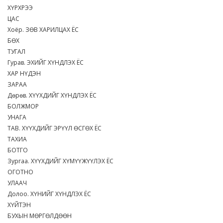
ХҮРХРЭЭ
ЦАС
Хоёр. ЗӨВ ХАРИЛЦАХ ЁС
БӨХ
ТУГАЛ
Гурав. ЭХИЙГ ХҮНДЛЭХ ЁС
ХАР НҮДЭН
ЗАРАА
Дөрөв. ХҮҮХДИЙГ ХҮНДЛЭХ ЁС
БОЛЖМОР
УНАГА
ТАВ. ХҮҮХДИЙГ ЭРҮҮЛ ӨСГӨХ ЁС
ТАХИА
БОТГО
Зургаа. ХҮҮХДИЙГ ХҮМҮҮЖҮҮЛЭХ ЁС
ОГОТНО
УЛААЧ
Долоо. ХҮНИЙГ ХҮНДЛЭХ ЁС
ХҮЙТЭН
БУХЫН МӨРГӨЛДӨӨН