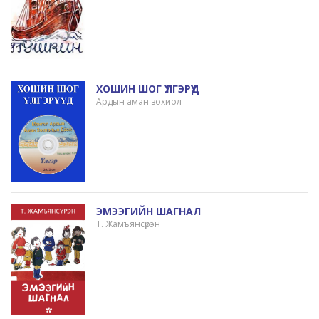
ХОШИН ШОГ ҮЛГЭРҮҮД
Ардын аман зохиол
ЭМЭЭГИЙН ШАГНАЛ
Т. Жамъянсүрэн