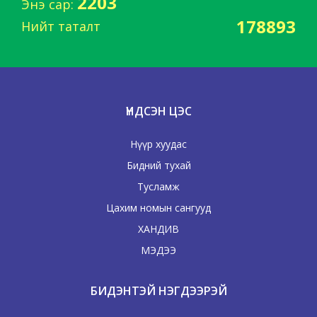
2203
Энэ сар:
178893
Нийт таталт
ҮНДСЭН ЦЭС
Нүүр хуудас
Бидний тухай
Тусламж
Цахим номын сангууд
ХАНДИВ
МЭДЭЭ
БИДЭНТЭЙ НЭГДЭЭРЭЙ