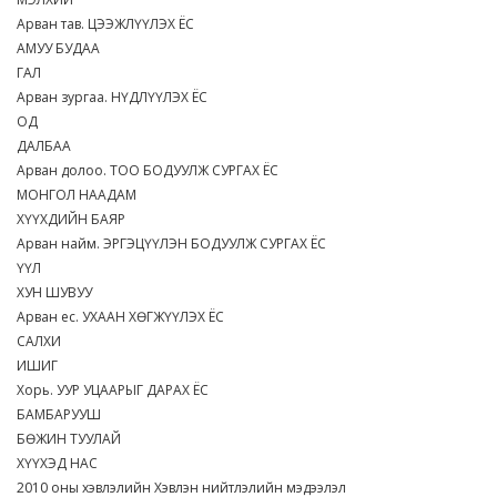
Арван тав. ЦЭЭЖЛҮҮЛЭХ ЁС
АМУУ БУДАА
ГАЛ
Арван зургаа. НҮДЛҮҮЛЭХ ЁС
ОД
ДАЛБАА
Арван долоо. ТОО БОДУУЛЖ СУРГАХ ЁС
МОНГОЛ НААДАМ
ХҮҮХДИЙН БАЯР
Арван найм. ЭРГЭЦҮҮЛЭН БОДУУЛЖ СУРГАХ ЁС
ҮҮЛ
ХУН ШУВУУ
Арван ес. УХААН ХӨГЖҮҮЛЭХ ЁС
САЛХИ
ИШИГ
Хорь. УУР УЦААРЫГ ДАРАХ ЁС
БАМБАРУУШ
БӨЖИН ТУУЛАЙ
ХҮҮХЭД НАС
2010 оны хэвлэлийн Хэвлэн нийтлэлийн мэдээлэл