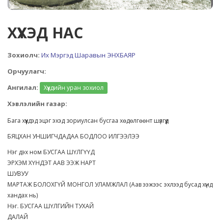
ХҮҮХЭД НАС
Зохиолч:
Их Мэргэд Шаравын ЭНХБАЯР
Орчуулагч:
Ангилал:
Хүүхдийн уран зохиол
Хэвлэлийн газар:
Бага хүүхдэд эцэг эхэд зориулсан бусгаа хөдөлгөөнт шүлгүүд
БЯЦХАН УНШИГЧДАДАА БОДЛОО ИЛГЭЭЛЭЭ
Нэг дэх ном БУСГАА ШҮЛГҮҮД
ЭРХЭМ ХҮНДЭТ ААВ ЭЭЖ НАРТ
ШУВУУ
МАРТАЖ БОЛОХГҮЙ МОНГОЛ УЛАМЖЛАЛ (Аав ээжээс эхлээд бусад хүнд
хандах нь)
Нэг. БУСГАА ШҮЛГИЙН ТУХАЙ
ДАЛАЙ