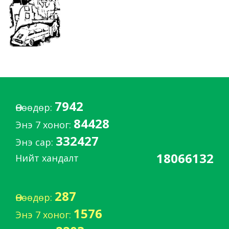
7942
Өнөөдөр:
84428
Энэ 7 хоног:
332427
Энэ сар:
18066132
Нийт хандалт
287
Өнөөдөр:
1576
Энэ 7 хоног: