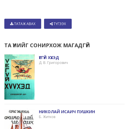
ТАТАЖ АВАХ
ТҮГЭЭХ
ТА ҮҮНИЙГ СОНИРХОЖ МАГАДГҮЙ
ҮЕГҮЙ ХҮҮХЭД
Д. В. Григорович
НИКОЛАЙ ИСАИЧ ПУШКИН
Б. Житков