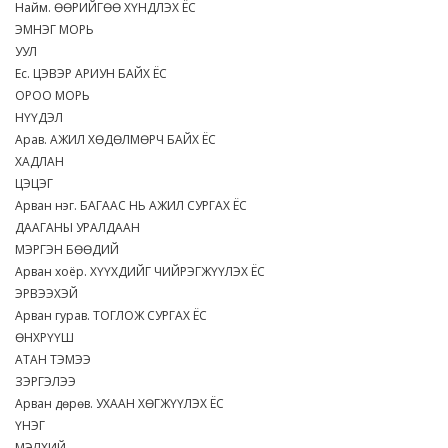
Найм. ӨӨРИЙГӨӨ ХҮНДЛЭХ ЁС
ЭМНЭГ МОРЬ
УУЛ
Ес. ЦЭВЭР АРИУН БАЙХ ЁС
ОРОО МОРЬ
НҮҮДЭЛ
Арав. АЖИЛ ХӨДӨЛМӨРЧ БАЙХ ЁС
ХАДЛАН
ЦЭЦЭГ
Арван нэг. БАГААС НЬ АЖИЛ СУРГАХ ЁС
ДААГАНЫ УРАЛДААН
МЭРГЭН БӨӨДИЙ
Арван хоёр. ХҮҮХДИЙГ ЧИЙРЭГЖҮҮЛЭХ ЁС
ЭРВЭЭХЭЙ
Арван гурав. ТОГЛОЖ СУРГАХ ЁС
ӨНХРҮҮШ
АТАН ТЭМЭЭ
ЗЭРГЭЛЭЭ
Арван дөрөв. УХААН ХӨГЖҮҮЛЭХ ЁС
ҮНЭГ
МЭЛХИЙ