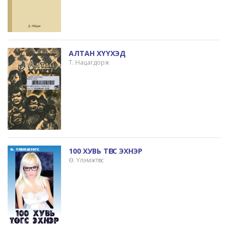
АЛТАН ХҮҮХЭД
Т. Нацагдорж
100 ХУВЬ ТӨГС ЭХНЭР
Ө. Үлэмжтөгс