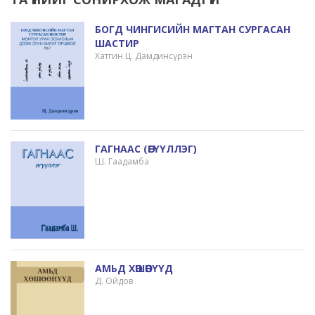
БОГД ЧИНГИСИЙН МАГТАН СУРГАСАН
ШАСТИР
Хатгин Ц. Дамдинсүрэн
ГАГНААС (ӨГҮҮЛЛЭГ)
Ш. Гаадамба
АМЬД ХӨШӨӨНҮҮД
Д. Ойдов