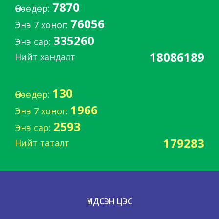
7870
Өнөөдөр:
76056
Энэ 7 хоног:
335260
Энэ сар:
18086189
Нийт хандалт
130
Өнөөдөр:
1966
Энэ 7 хоног:
2593
Энэ сар:
179283
Нийт таталт
ҮНДСЭН ЦЭС