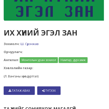
ИХ ХҮНИЙ ЭГЭЛ ЗАН
Зохиолч:
Ш. Сүрэнжав
Орчуулагч:
Ангилал:
Монголын уран зохиол
Намтар, дурсамж
Хэвлэлийн газар:
(Л. Ванганы хөрөг дуртгал)
ТАТАЖ АВАХ
ТҮГЭЭХ
ТА ҮҮНИЙГ СОНИРХОЖ МАГАДГҮЙ