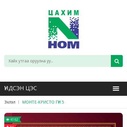
Эхлэл
МОНТЕ-КРИСТО ГҮН 5
4162