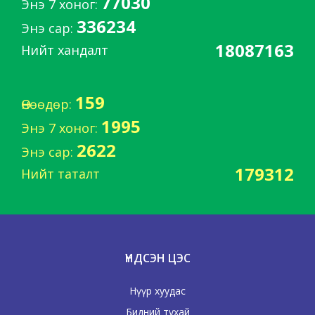
77030
Энэ 7 хоног:
336234
Энэ сар:
18087163
Нийт хандалт
159
Өнөөдөр:
1995
Энэ 7 хоног:
2622
Энэ сар:
179312
Нийт таталт
ҮНДСЭН ЦЭС
Нүүр хуудас
Бидний тухай