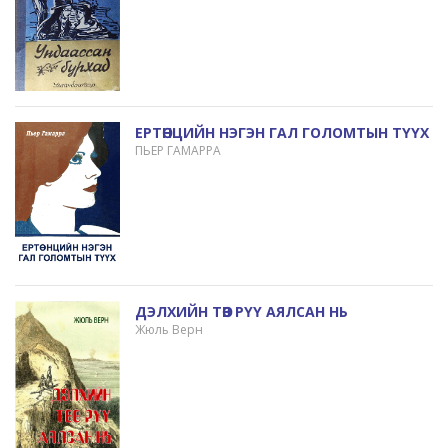
ЕРТӨНЦИЙН НЭГЭН ГАЛ ГОЛОМТЫН ТҮҮХ
ПЬЕР ГАМАРРА
ДЭЛХИЙН ТӨВ РҮҮ АЯЛСАН НЬ
Жюль Верн