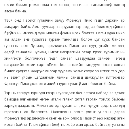
нөгөө бичих романыхаа гол санаа, зангилааг санамсаргүй олоод
авсан байна.
1807 онд Парист гуталчин залуу Франсуа Пико гэдэг даржин эр
амьдарч байж. Амь зуулгаар тааруухан тэр эрд, аз болоход сүйлсэн
бүсгүйнх нь инжинд зуун мянган франк ирэх болжээ. Нэгэн удаа Пико
ам алдан энэ тухайгаа гурван танилдаа болон цуг сууж байсан
гуанзны эзэн Лупианд ярьчихжээ. Пиког явангуут, угийн жөтөөч,
өөдгүй санаатай Лупиан, Пиког цагдаагийн газар гүтгэж, хуримыг нь
хийлгэхгүй болгочихъё гэдэг санааг цаадуулдаа хэлжээ. Тэгээд
цагдаагийн комиссарт «Пико бол английн тандуул» гэсэн ховын
бичиг хүргүүлжээ. Хөөрүү комиссар хуурамч ховыг сохроор итгэж, тэр дор
нь эзэнт улсын цагдаагийн яамны сайдад дамжуулан илтгэснээр
Франсуа Пико долоон жилийн турш сураггүй алга болсон байна.
Тэр нь тагнуул туршуул гэгдэн тулгагдаж Фенестрел цайзад ял эдэлж
байхдаа үхлүүт өвчтэй нэгэн итали гэлэнг сэтгэл гарган тойлж байсны
хариуд цаадах нь Милан хотод нуусан алт, үнэт чулуун эрдэнэсээ түүнд
гэрээслэн өв болгожээ. Напелеоны эзэнт улсыг унасны дараа
Франсуа тэр эрдэнэсийн санг нь эрж олоод, Парист өөр нэрээр эгэн
ирсэн байна. Гэтэл сүйлсэн бүсгүй нь хоёр жил хүлээж байгаад гуанзны