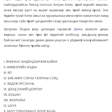
найлзуурхайгаа Пикод тоочсон Антуан Аллю, түүний мөрийг мөшгөн,
анаж явсаар эцэст нь өшөөг өшөөгөөр авч, түүний аминд хүрчээ. Энэ
бүгдийн тухай Аллю амьсгаа хураахынхаа өмнө нүглээ наманчлан ламд
ярьснаар сайх түүхийг цагдаагийн газар дансандаа тэмдэглэн авчээ.
Ургуулан бодож үгээр урлахдаа гарамгай
Дюма
зохиолч дээрх
явдлаас санаа авч түүхэн үйл явдалтай холбоод, амьдралд үнэхээр
байсан мэт санагдах дахин дахин уншсан ч уйдамгүй энэхүү гайхамшигт
зохиолыг бүтээсэн түүх ийм ажгуу.
I. ЯНИНААС БИДЭНД БИЧИЖ БАЙНА
II. НИМБЭГИЙН УНДАА
III. ЯЛ
IV. БИЕ АМАР СУУГАА ТАЛХЧНЫ СУУЦ
V. ЭВДЭЖ ОРСОН НЬ
VI. ДЭЭД ЭЗНИЙ ЦЭЭРЛЭЛ
VII. БОШАН
VIII. ЖУУЛЧЛАЛ
IX. ШҮҮХ
X. ХАЛЗ ТУЛАЛДААНД ДУУДСАН НЬ