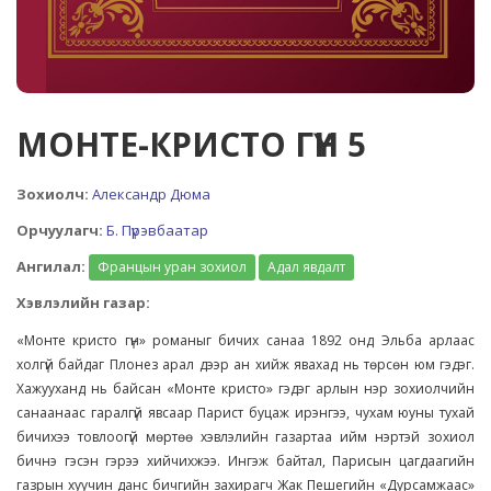
МОНТЕ-КРИСТО ГҮН 5
Зохиолч:
Александр Дюма
Орчуулагч:
Б. Пүрэвбаатар
Ангилал:
Францын уран зохиол
Адал явдалт
Хэвлэлийн газар:
«Монте кристо гүн» романыг бичих санаа 1892 онд Эльба арлаас
холгүй байдаг Плонез арал дээр ан хийж явахад нь төрсөн юм гэдэг.
Хажууханд нь байсан «Монте кристо» гэдэг арлын нэр зохиолчийн
санаанаас гаралгүй явсаар Парист буцаж ирэнгээ, чухам юуны тухай
бичихээ товлоогүй мөртөө хэвлэлийн газартаа ийм нэртэй зохиол
бичнэ гэсэн гэрээ хийчихжээ. Ингэж байтал, Парисын цагдаагийн
газрын хуучин данс бичгийн захирагч Жак Пешегийн «Дурсамжаас»