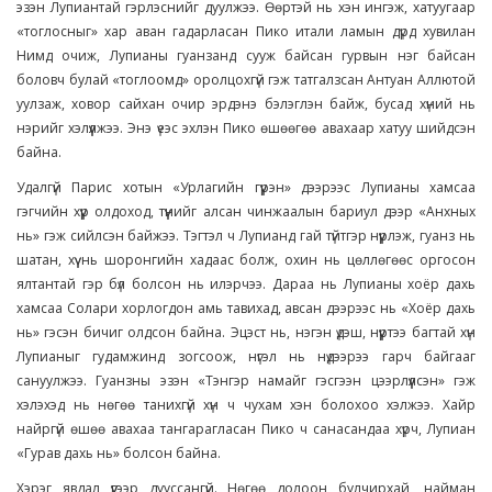
эзэн Лупиантай гэрлэснийг дуулжээ. Өөртэй нь хэн ингэж, хатуугаар
«тоглосныг» хар аван гадарласан Пико итали ламын дүрд хувилан
Нимд очиж, Лупианы гуанзанд сууж байсан гурвын нэг байсан
боловч булай «тоглоомд» оролцохгүй гэж татгалзсан Антуан Аллютой
уулзаж, ховор сайхан очир эрдэнэ бэлэглэн байж, бусад хүний нь
нэрийг хэлүүлжээ. Энэ үеэс эхлэн Пико өшөөгөө авахаар хатуу шийдсэн
байна.
Удалгүй Парис хотын «Урлагийн гүүрэн» дээрээс Лупианы хамсаа
гэгчийн хүүр олдоход, түүнийг алсан чинжаалын бариул дээр «Анхных
нь» гэж сийлсэн байжээ. Тэгтэл ч Лупианд гай түйтгэр нүүрлэж, гуанз нь
шатан, хүү нь шоронгийн хадаас болж, охин нь цөллөгөөс оргосон
ялтантай гэр бүл болсон нь илэрчээ. Дараа нь Лупианы хоёр дахь
хамсаа Солари хорлогдон амь тавихад, авсан дээрээс нь «Хоёр дахь
нь» гэсэн бичиг олдсон байна. Эцэст нь, нэгэн үдэш, нүүртээ багтай хүн
Лупианыг гудамжинд зогсоож, нүгэл нь нүдээрээ гарч байгааг
сануулжээ. Гуанзны эзэн «Тэнгэр намайг гэсгээн цээрлүүлсэн» гэж
хэлэхэд нь нөгөө танихгүй хүн ч чухам хэн болохоо хэлжээ. Хайр
найргүй өшөө авахаа тангарагласан Пико ч санасандаа хүрч, Лупиан
«Гурав дахь нь» болсон байна.
Хэрэг явдал үүгээр дууссангүй. Нөгөө долоон булчирхай, найман