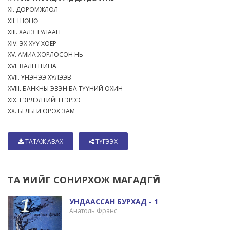
XI. ДОРОМЖЛОЛ
XII. ШӨНӨ
XIII. ХАЛЗ ТУЛААН
XIV. ЭХ ХҮҮ ХОЁР
XV. АМИА ХОРЛОСОН НЬ
XVI. ВАЛЕНТИНА
XVII. ҮНЭНЭЭ ХҮЛЭЭВ
XVIII. БАНКНЫ ЭЗЭН БА ТҮҮНИЙ ОХИН
XIX. ГЭРЛЭЛТИЙН ГЭРЭЭ
XX. БЕЛЬГИ ОРОХ ЗАМ
ТАТАЖ АВАХ
ТҮГЭЭХ
ТА ҮҮНИЙГ СОНИРХОЖ МАГАДГҮЙ
УНДААССАН БУРХАД - 1
Анатоль Франс