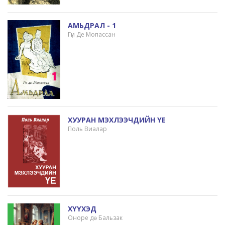
АМЬДРАЛ - 1
Гүи Де Мопассан
ХУУРАН МЭХЛЭЭЧДИЙН ҮЕ
Поль Виалар
ХҮҮХЭД
Оноре дө Бальзак