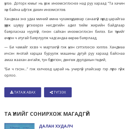
үзлээ. Доторх юмыг нь үзэж инээмсэглэснээ над руу хараад "Та хачин
хүн байна шүү” гэж дахин инээмсэглэв.
Хандмаа энэ удаа миний өмнө чухамхүү давхар санаагүй хүүхэд царайгаа
үзүүлж шувуу үргэхээрээ нисдэгийн адил тийм жирийн байдлаар
баярласнаа нуулгүй, гэнэн сайхан инээмсэглэсэн билээ. Би түүнийг
өчүүхэн ч атугай баярлуулж чадсандаа өөрөө баярлаад,
— Би чамайг хэзээ ч мартахгүй гэж үнэн сэтгэлээсээ хэллээ. Хандмаа
ичсэн янзтай харцаа буруулж машины дугуй руу хараад байснаа
амаа жаахан ангайж, тун бүдэгхэн, дөнгөж дуулдахын төдий,
“Би ч гэсэн...” гэж хэлчхээд царай нь учиргүй улайсаар гэр лүүгээ гүйж
орлоо.
ТАТАЖ АВАХ
ТҮГЭЭХ
ТА ҮҮНИЙГ СОНИРХОЖ МАГАДГҮЙ
ДАЛАН ХУДАЛЧ