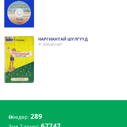
НАРГИАНТАЙ ШҮЛГҮҮД
Ж. Дашдондог
289
Өнөөдөр:
67747
Энэ 7 хоног: