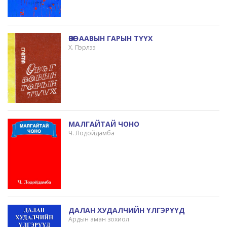
ӨВӨГ ААВЫН ГАРЫН ТҮҮХ
Х. Пэрлээ
МАЛГАЙТАЙ ЧОНО
Ч. Лодойдамба
ДАЛАН ХУДАЛЧИЙН ҮЛГЭРҮҮД
Ардын аман зохиол