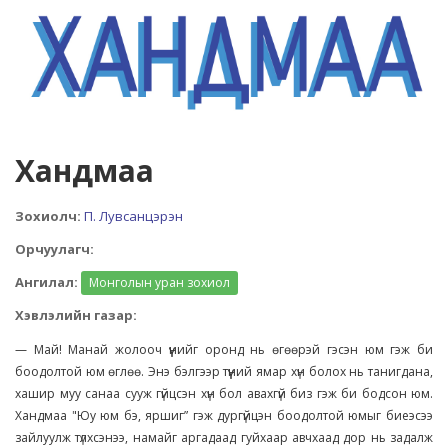
Хандмаа
Зохиолч:
П. Лувсанцэрэн
Орчуулагч:
Ангилал:
Монголын уран зохиол
Хэвлэлийн газар:
— Май! Манай жолооч үүнийг оронд нь өгөөрэй гэсэн юм гэж би
боодолтой юм өглөө. Энэ бэлгээр түүний ямар хүн болох нь танигдана,
хашир муу санаа сууж гүйцсэн хүн бол авахгүй биз гэж би бодсон юм.
Хандмаа "Юу юм бэ, яршиг” гэж дургүйцэн боодолтой юмыг биеэсээ
зайлуулж түлхсэнээ, намайг аргадаад гуйхаар авчхаад дор нь задалж