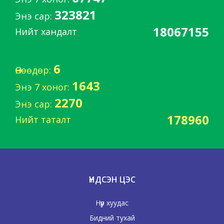
323821
Энэ сар:
18067155
Нийт хандалт
6
Өнөөдөр:
1643
Энэ 7 хоног:
2270
Энэ сар:
178960
Нийт таталт
ҮНДСЭН ЦЭС
Нүүр хуудас
Бидний тухай