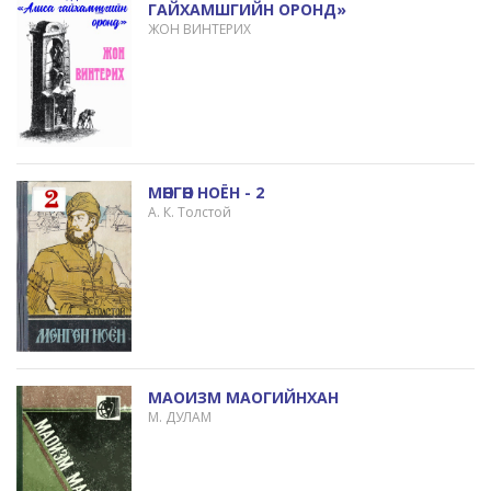
ГАЙХАМШГИЙН ОРОНД»
ЖОН ВИНТЕРИХ
МӨНГӨН НОЁН - 2
А. К. Толстой
МАОИЗМ МАОГИЙНХАН
М. ДУЛАМ