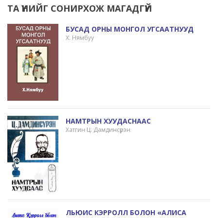
ТА ҮҮНИЙГ СОНИРХОЖ МАГАДГҮЙ
БУСАД ОРНЫ МОНГОЛ УГСААТНУУД
Х. Нямбуу
НАМТРЫН ХУУДАСНААС
Хатгин Ц. Дамдинсүрэн
ЛЬЮИС КЭРРОЛЛ БОЛОН «АЛИСА