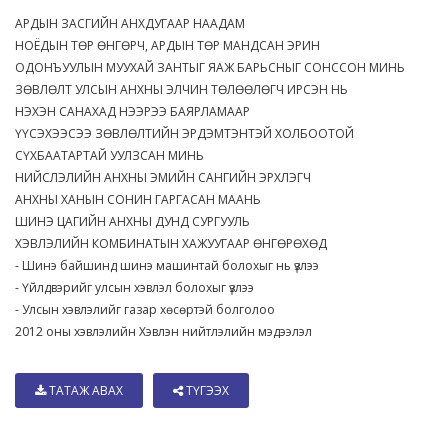
АРДЫН ЗАСГИЙН АНХДУГААР НААДАМ
НОЁДЫН ТӨР ӨНГӨРЧ, АРДЫН ТӨР МАНДСАН ЭРИН
ОДОНЪУУЛЫН МУУХАЙ ЗАНТЫГ ЯАЖ БАРЬСНЫГ СОНССОН МИНЬ
ЗӨВЛӨЛТ УЛСЫН АНХНЫ ЭЛЧИН ТӨЛӨӨЛӨГЧ ИРСЭН НЬ
НЭХЭН САНАХАД НЭЭРЭЭ БАЯРЛАМААР
ҮҮСЭХЭЭСЭЭ ЗӨВЛӨЛТИЙН ЭРДЭМТЭНТЭЙ ХОЛБООТОЙ
СҮХБААТАРТАЙ УУЛЗСАН МИНЬ
НИЙСЛЭЛИЙН АНХНЫ ЭМИЙН САНГИЙН ЭРХЛЭГЧ
АНХНЫ ХАНЫН СОНИН ГАРГАСАН МААНЬ
ШИНЭ ЦАГИЙН АНХНЫ ДУНД СУРГУУЛЬ
ХЭВЛЭЛИЙН КОМБИНАТЫН ХАЖУУГААР ӨНГӨРӨХӨД
- Шинэ байшинд шинэ машинтай болохыг нь үзлээ
- Үйлдвэрийг улсын хэвлэл болохыг үзлээ
- Улсын хэвлэлийг газар хөсөртэй болголоо
2012 оны хэвлэлийн Хэвлэн нийтлэлийн мэдээлэл
ТАТАЖ АВАХ
ТҮГЭЭХ