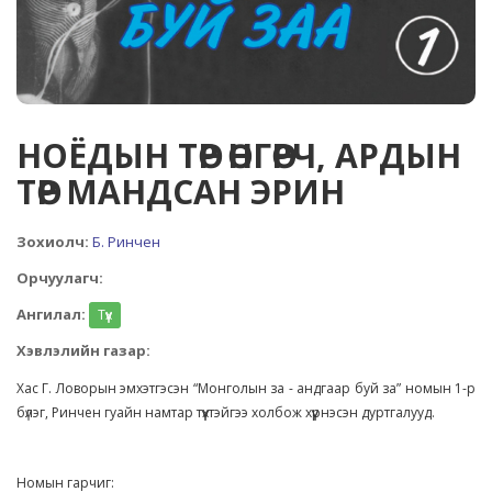
НОЁДЫН ТӨР ӨНГӨРЧ, АРДЫН
ТӨР МАНДСАН ЭРИН
Зохиолч:
Б. Ринчен
Орчуулагч:
Ангилал:
Түүх
Хэвлэлийн газар:
Хас Г. Ловорын эмхэтгэсэн “Монголын за - андгаар буй за” номын 1-р
бүлэг, Ринчен гуайн намтар түүхтэйгээ холбож хүүрнэсэн дуртгалууд.
Номын гарчиг: