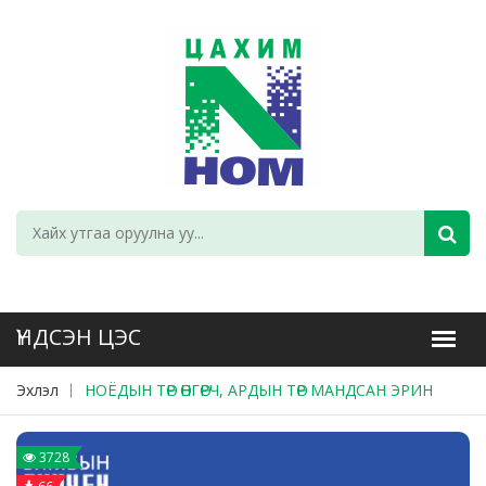
Эхлэл
НОЁДЫН ТӨР ӨНГӨРЧ, АРДЫН ТӨР МАНДСАН ЭРИН
3728