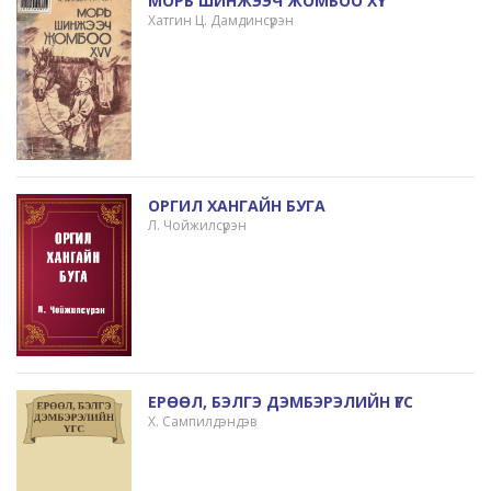
МОРЬ ШИНЖЭЭЧ ЖОМБОО ХҮҮ
Хатгин Ц. Дамдинсүрэн
ОРГИЛ ХАНГАЙН БУГА
Л. Чойжилсүрэн
ЕРӨӨЛ, БЭЛГЭ ДЭМБЭРЭЛИЙН ҮГС
Х. Сампилдэндэв