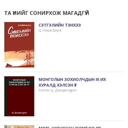
ТА ҮҮНИЙГ СОНИРХОЖ МАГАДГҮЙ
СЭТГЭЛИЙН ТЭНХЭЭ
Ц. Нацагдорж
МОНГОЛЫН ЗОХИОЛЧДЫН III ИХ
ХУРАЛД ХЭЛСЭН ҮГ
Хатгин Ц. Дамдинсүрэн