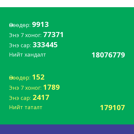
9913
Өнөөдөр:
77371
Энэ 7 хоног:
333445
Энэ сар:
18076779
Нийт хандалт
152
Өнөөдөр:
1789
Энэ 7 хоног:
2417
Энэ сар:
179107
Нийт таталт