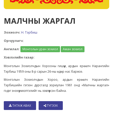
МАЛЧНЫ ЖАРГАЛ
Зохиолч:
Н. Тэрбиш
Орчуулагч:
Ангилал:
Монголын уран зохиол
Аман зохиол
Хэвлэлийн газар:
Монголын Зохиолчдын Хорооны гишүүн, ардын ерөөлч Нарангийн
Тэрбиш 1959 оны 8-р сарын 26-ны өдөр нас баржээ.
Монголын Зохиолчдын Хороо, ардын ерөөлч Нарангийн
Тэрбишийн гэгээн дурсгалд зориулан 1961 онд «Малчны жаргал»
гэдэг энэхүү эмхэтгэлийг нь хэвлүүлсэн байна.
ТАТАЖ АВАХ
ТҮГЭЭХ