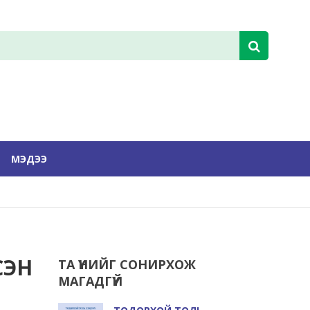
МЭДЭЭ
СЭН
ТА ҮҮНИЙГ СОНИРХОЖ
МАГАДГҮЙ