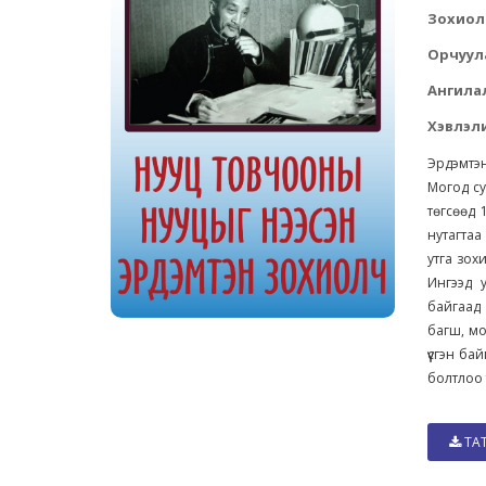
Зохиол
Орчуул
Ангила
Хэвлэли
Эрдэмтэ
Могод су
төгсөөд 
нутагта
утга зох
Ингээд 
байгаад
багш, мо
үүсгэн б
болтлоо 
ТА