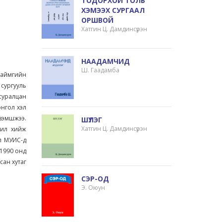
ТОДОРХОЙ ТОЛЬ
ХЭМЭЭХ СУРГААЛ
ОРШВОЙ
Хатгин Ц. Дамдинсүрэн
НААДАМЧИД
Ш. Гаадамба
 аймгийн
 сургууль
суралцан
нгол хэл
эзэмшжээ.
ШҮЛЭГ
Хатгин Ц. Дамдинсүрэн
жил хийж
л МУИС-д
 1990 онд
сан хутаг
СЭР-ОД
Э. Оюун