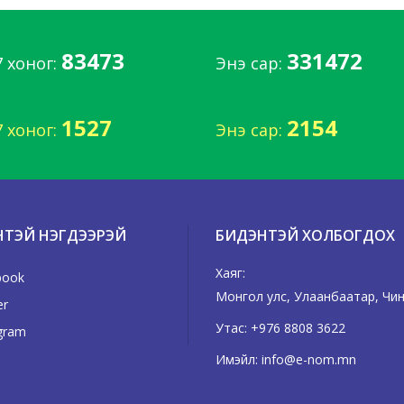
83473
331472
7 хоног:
Энэ сар:
1527
2154
7 хоног:
Энэ сар:
НТЭЙ НЭГДЭЭРЭЙ
БИДЭНТЭЙ ХОЛБОГДОХ
Хаяг:
book
Монгол улс, Улаанбаатар, Чингэ
er
Утас:
+976 8808 3622
gram
Имэйл:
info@e-nom.mn