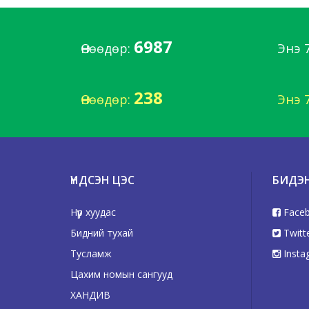
6987
Өнөөдөр:
Энэ 
238
Өнөөдөр:
Энэ 
ҮНДСЭН ЦЭС
БИДЭ
Нүүр хуудас
Face
Бидний тухай
Twitt
Тусламж
Insta
Цахим номын сангууд
ХАНДИВ