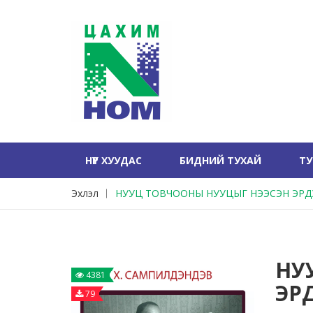
НҮҮР ХУУДАС
БИДНИЙ ТУХАЙ
Т
Эхлэл
НУУЦ ТОВЧООНЫ НУУЦЫГ НЭЭСЭН ЭР
НУ
4381
ЭР
79