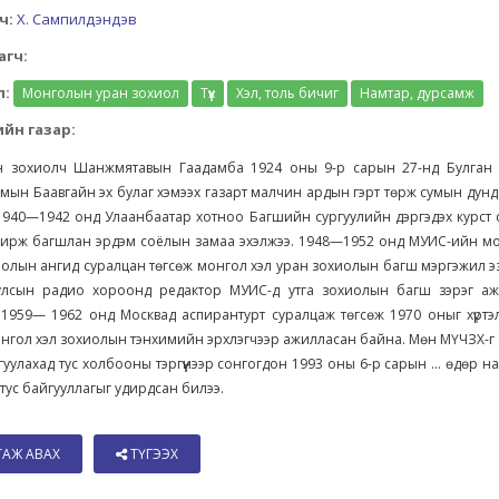
ч:
Х. Сампилдэндэв
агч:
л:
Монголын уран зохиол
Түүх
Хэл, толь бичиг
Намтар, дурсамж
йн газар:
н зохиолч Шанжмятавын Гаадамба 1924 оны 9-р сарын 27-нд Булган
мын Баавгайн эх булаг хэмээх газарт малчин ардын гэрт төрж сумын дунд
1940—1942 онд Улаанбаатар хотноо Багшийн сургуулийн дэргэдэх курст 
а ирж багшлан эрдэм соёлын замаа эхэлжээ. 1948—1952 онд МУИС-ийн мо
иолын ангид суралцан төгсөж монгол хэл уран зохиолын багш мэргэжил 
улсын радио хороонд редактор МУИС-д утга зохиолын багш зэрэг а
 1959— 1962 онд Москвад аспирантурт суралцаж төгсөж 1970 оныг хүртэ
нгол хэл зохиолын тэнхимийн эрхлэгчээр ажилласан байна. Мөн МҮЧЗХ-г
айгуулахад тус холбооны тэргүүнээр сонгогдон 1993 оны 6-р сарын ... өдөр на
тус байгууллагыг удирдсан билээ.
ТАЖ АВАХ
ТҮГЭЭХ