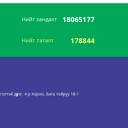
18065177
Нийт хандалт
178844
Нийт таталт
лтэй дүүрэг. 4-р Хороо, Бага тойруу 18-1