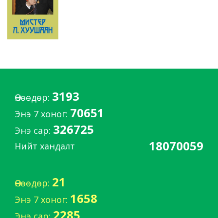
3193
Өнөөдөр:
70651
Энэ 7 хоног:
326725
Энэ сар:
18070059
Нийт хандалт
21
Өнөөдөр:
1658
Энэ 7 хоног:
2285
Энэ сар: