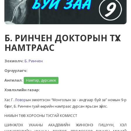
Б. РИНЧЕН ДОКТОРЫН ТҮҮХ
НАМТРААС
Зохиолч:
Б. Ринчен
Орчуулагч:
Ангилал:
Намтар, дурсамж
Хэвлэлийн газар:
Хас Г.
Ловор
ын эмхэтгэсэн “Монголын за - андгаар буй за” номын 9-р
бүлэг, Б. Ринчен гуай өөрийн намтраас дурсан ярьсан зүйлс.
НАМЫН ТӨВ ХОРООНЫ ТУСГАЙ КОМИССТ
ШИНЖЛЭХ УХААНЫ АКАДЕМИЙН ЖИНХЭНЭ ГИШҮҮН, ХЭЛ