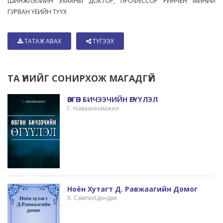
ШИНЖЛЭЛИЙН УХААНЫ ДОКТОР, ПРОФЕССОР РИНЧЕН МИНИЙ
ГУРВАН ҮЕИЙН ТҮҮХ
ТАТАЖ АВАХ
ТҮГЭЭХ
ТА ҮҮНИЙГ СОНИРХОЖ МАГАДГҮЙ
ӨВГӨН БИЧЭЭЧИЙН ӨГҮҮЛЭЛ
Г. Навааннамжил
Ноён Хутагт Д. Равжаагийн Домог
Х. Сампилдэндэв