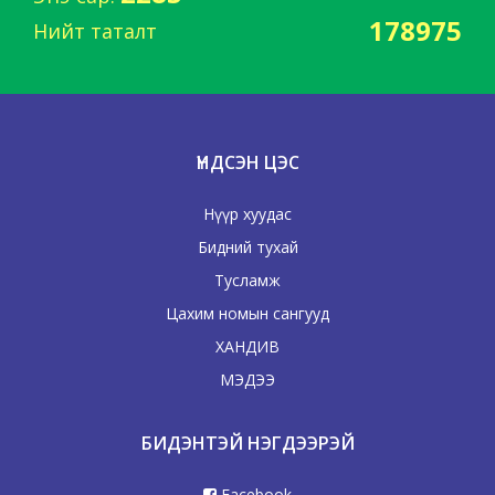
178975
Нийт таталт
ҮНДСЭН ЦЭС
Нүүр хуудас
Бидний тухай
Тусламж
Цахим номын сангууд
ХАНДИВ
МЭДЭЭ
БИДЭНТЭЙ НЭГДЭЭРЭЙ
Facebook