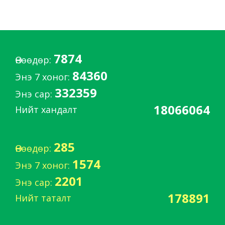
7874
Өнөөдөр:
84360
Энэ 7 хоног:
332359
Энэ сар:
18066064
Нийт хандалт
285
Өнөөдөр:
1574
Энэ 7 хоног:
2201
Энэ сар:
178891
Нийт таталт