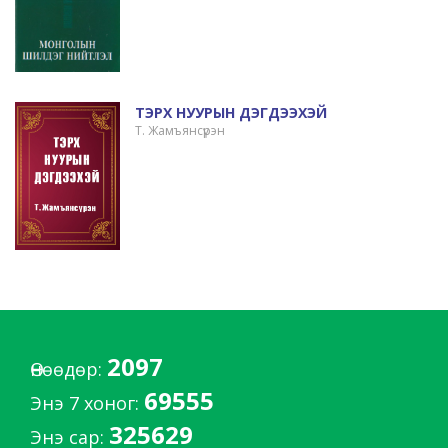
ТЭРХ НУУРЫН ДЭГДЭЭХЭЙ
Т. Жамъянсүрэн
2097
Өнөөдөр:
69555
Энэ 7 хоног:
325629
Энэ сар: