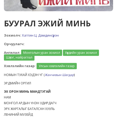
БУУРАЛ ЭЖИЙ МИНЬ
Зохиолч:
Хатгин Ц. Дамдинсүрэн
Орчуулагч:
Ангилал:
Монголын уран зохиол
Хүүхдийн уран зохиол
Шүлэг, найраглал
Хэвлэлийн газар:
Улсын хэвлэлийн газар
НОМЫН ТУХАЙ ХЭДЭН ҮГ (
Жанчивын Шагдар
)
ЭРДМИЙН ОРГИЛ
ЭХ ОРОН МИНЬ МАНДТУГАЙ
НАМ
МОНГОЛ АРДЫН ҮНЭН УДИРДАГЧ
ЭРХ ЖАРГАЛЫГ БАТАЛСАН ХУУЛЬ
ЛЕНИНИЙ МУЗЕЙД