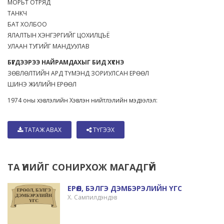
МОРЬТ ОТРЯД
ТАНКЧ
БАТ ХОЛБОО
ЯЛАЛТЫН ХЭНГЭРГИЙГ ЦОХИЛЦЪЁ
УЛААН ТУГИЙГ МАНДУУЛАВ
БҮГДЭЭРЭЭ НАЙРАМДАХЫГ БИД ХҮСНЭ
ЗӨВЛӨЛТИЙН АРД ТҮМЭНД ЗОРИУЛСАН ЕРӨӨЛ
ШИНЭ ЖИЛИЙН ЕРӨӨЛ
1974 оны хэвлэлийн Хэвлэн нийтлэлийн мэдээлэл:
ТАТАЖ АВАХ
ТҮГЭЭХ
ТА ҮҮНИЙГ СОНИРХОЖ МАГАДГҮЙ
ЕРӨӨЛ, БЭЛГЭ ДЭМБЭРЭЛИЙН ҮГС
Х. Сампилдэндэв