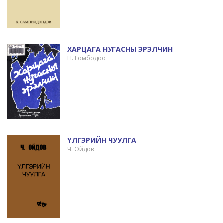
ХАРЦАГА НУГАСНЫ ЭРЭЛЧИН
Н. Гомбодоо
ҮЛГЭРИЙН ЧУУЛГА
Ч. Ойдов