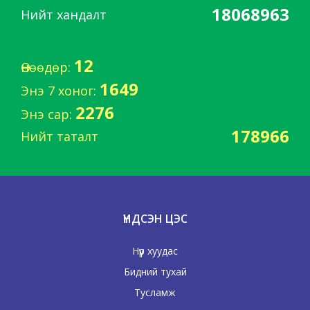
18068963
Нийт хандалт
12
Өнөөдөр:
1649
Энэ 7 хоног:
2276
Энэ сар:
178966
Нийт таталт
ҮНДСЭН ЦЭС
Нүүр хуудас
Бидний тухай
Тусламж