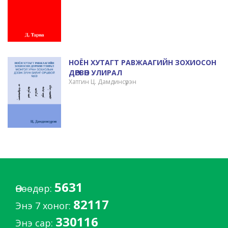
НОЁН ХУТАГТ РАВЖААГИЙН ЗОХИОСОН
ДӨРВӨН УЛИРАЛ
Хатгин Ц. Дамдинсүрэн
5631
Өнөөдөр:
82117
Энэ 7 хоног:
330116
Энэ сар: