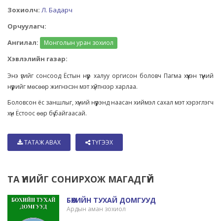
Зохиолч:
Л. Бадарч
Орчуулагч:
Ангилал:
Монголын уран зохиол
Хэвлэлийн газар:
Энэ үгийг сонсоод Ёстын нүүр халуу оргисон боловч Пагма хүүхэн түүний
нүүрийг мөсөөр жигнэсэн мэт хүйтнээр харлаа.
Боловсон ёс заншлыг, хүний нүүрэнд наасан хиймэл сахал мэт хэрэглэгч
хүн Ёстоос өөр бүү байгаасай.
ТАТАЖ АВАХ
ТҮГЭЭХ
ТА ҮҮНИЙГ СОНИРХОЖ МАГАДГҮЙ
БӨХИЙН ТУХАЙ ДОМГУУД
Ардын аман зохиол