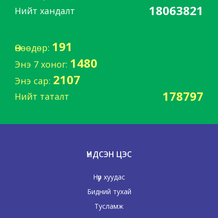
18063821
Нийт хандалт
191
Өнөөдөр:
1480
Энэ 7 хоног:
2107
Энэ сар:
178797
Нийт таталт
ҮНДСЭН ЦЭС
Нүүр хуудас
Бидний тухай
Тусламж