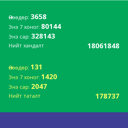
3658
Өнөөдөр:
80144
Энэ 7 хоног:
328143
Энэ сар:
18061848
Нийт хандалт
131
Өнөөдөр:
1420
Энэ 7 хоног:
2047
Энэ сар:
178737
Нийт таталт