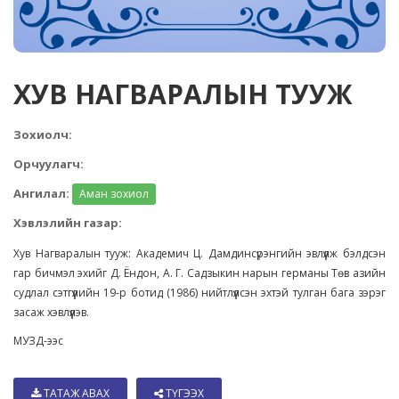
ХУВ НАГВАРАЛЫН ТУУЖ
Зохиолч:
Орчуулагч:
Ангилал:
Аман зохиол
Хэвлэлийн газар:
Хув Нагваралын тууж: Академич Ц. Дамдинсүрэнгийн эвлүүлж бэлдсэн
гар бичмэл эхийг Д. Ёндон, А. Г. Садзыкин нарын германы Төв азийн
судлал сэтгүүлийн 19-р ботид (1986) нийтлүүлсэн эхтэй тулган бага зэрэг
засаж хэвлүүлэв.
МУЗД-ээс
ТАТАЖ АВАХ
ТҮГЭЭХ