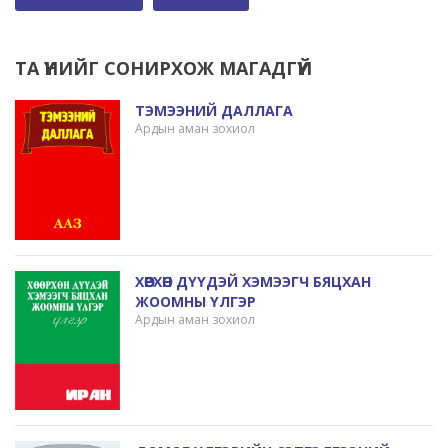
ТА ҮҮНИЙГ СОНИРХОЖ МАГАДГҮЙ
ТЭМЭЭНИЙ ДАЛЛАГА
Ардын аман зохиол
ХӨӨРХӨН ДҮҮДЭЙ ХЭМЭЭГЧ БЯЦХАН
ЖООМНЫ ҮЛГЭР
Ардын аман зохиол