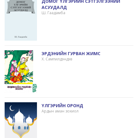
ДОМОГ ҮЛГЭРИЙН СЭТГЭЛГЭЭНИЙ
АСУУДАЛД
Ш. Гаадамба
ЭРДЭНИЙН ГУРВАН ЖИМС
Х. Сампилдэндэв
ҮЛГЭРИЙН ОРОНД
Ардын аман зохиол