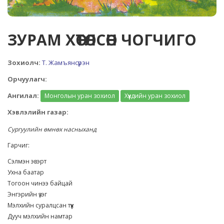
ЗУРАМ ХӨТӨЛСӨН ЧОГЧИГО
Зохиолч:
Т. Жамъянсүрэн
Орчуулагч:
Ангилал:
Монголын уран зохиол
Хүүхдийн уран зохиол
Хэвлэлийн газар:
Сургуулийн өмнөх насныханд
Гарчиг:
Сэлмэн эвэрт
Ухна баатар
Тогоон чинээ байцай
Энгэрийн үзэг
Мэлхийн суралцсан түүх
Дууч мэлхийн намтар