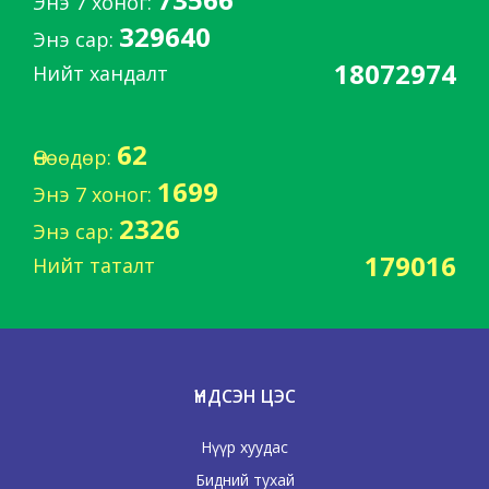
Энэ 7 хоног:
329640
Энэ сар:
18072974
Нийт хандалт
62
Өнөөдөр:
1699
Энэ 7 хоног:
2326
Энэ сар:
179016
Нийт таталт
ҮНДСЭН ЦЭС
Нүүр хуудас
Бидний тухай