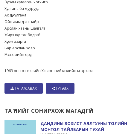
Зурам хөтөлсөн чогчиго
Хулгана ба муурууд
Ах дүү хулгана
Ойн амьтдын найр
Арслан хааны шалгалт
Жирх юу гэж бодов?
Хүрэн азарга
Бар Арслан хоёр
Мэхээрийн орд
1969 оны хэвлэлийн Хэвлэн нийтлэлийн мэдээлэл
ТАТАЖ АВАХ
ТҮГЭЭХ
ТА ҮҮНИЙГ СОНИРХОЖ МАГАДГҮЙ
ДАНДИНЫ ЗОХИСТ АЯЛГУУНЫ ТОЛИЙН
МОНГОЛ ТАЙЛБАРЫН ТУХАЙ