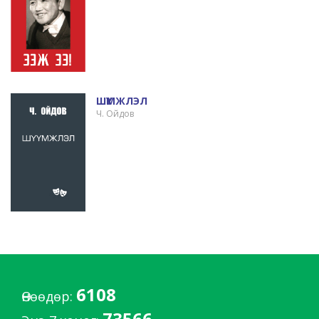
ШҮҮМЖЛЭЛ
Ч. Ойдов
6108
Өнөөдөр:
73566