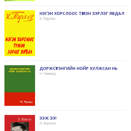
НЭГЭН ХОРСЛООС ТҮМЭН ЗЭРЛЭГ ЯВДАЛ
Х. Пэрлээ
ДОРЖСҮРЭНГИЙН НОЙР ХУЛЖСАН НЬ
Ч. Чимид
ЭЭЖ ЭЭ!
Л. Ванган