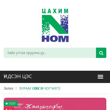
Эхлэл
ЗУРАМ ХӨТӨЛСӨН ЧОГЧИГО
5037