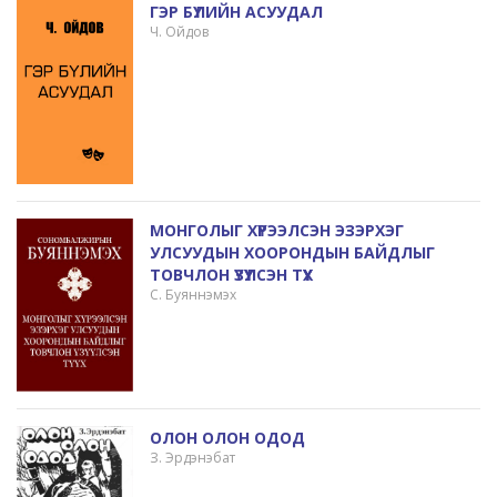
ГЭР БҮЛИЙН АСУУДАЛ
Ч. Ойдов
МОНГОЛЫГ ХҮРЭЭЛСЭН ЭЗЭРХЭГ
УЛСУУДЫН ХООРОНДЫН БАЙДЛЫГ
ТОВЧЛОН ҮЗҮҮЛСЭН ТҮҮХ
С. Буяннэмэх
ОЛОН ОЛОН ОДОД
З. Эрдэнэбат