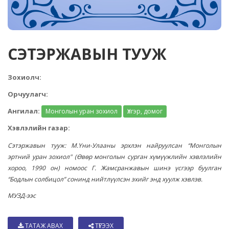
СЭТЭРЖАВЫН ТУУЖ
Зохиолч:
Орчуулагч:
Ангилал:
Монголын уран зохиол
Үлгэр, домог
Хэвлэлийн газар:
Сэтэржавын тууж: М.Үни-Улааны эрхлэн найруулсан “Монголын
эртний уран зохиол" (Өвөр монголын сурган хүмүүжлийн хэвлэлийн
хороо, 1990 он) номоос Г. Жамсранжавын шинэ үсгээр буулган
“Бодлын солбицол” сонинд нийтлүүлсэн эхийг энд хуулж хэвлэв.
МУЗД-ээс
ТАТАЖ АВАХ
ТҮГЭЭХ