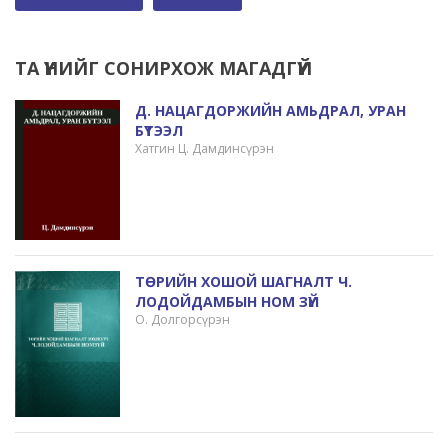
ТА ҮҮНИЙГ СОНИРХОЖ МАГАДГҮЙ
Д. НАЦАГДОРЖИЙН АМЬДРАЛ, УРАН
БҮТЭЭЛ
Хатгин Ц. Дамдинсүрэн
ТӨРИЙН ХОШОЙ ШАГНАЛТ Ч.
ЛОДОЙДАМБЫН НОМ ЗҮЙ
О. Долгорсүрэн