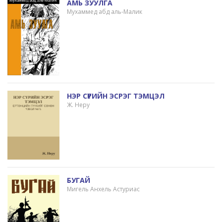
АМЬ ЗУУЛГА
Мухаммед абд аль-Малик
НЭР СҮРИЙН ЭСРЭГ ТЭМЦЭЛ
Ж. Неру
БУГАЙ
Мигель Анхель Астуриас