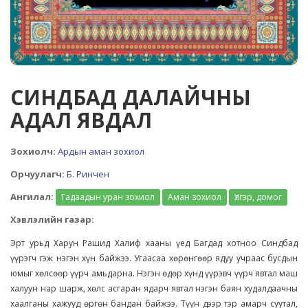
СИНДБАД ДАЛАЙЧНЫ
АДАЛ ЯВДАЛ
Зохиолч:
Ардын аман зохиол
Орчуулагч:
Б. Ринчен
Ангилал:
Гадаадын уран зохиол
Аман зохиол
Үлгэр, домог
Хэвлэлийн газар:
Эрт урьд Харун Рашид Халиф хааны үед Багдад хотноо Синдбад
үүрэгч гэж нэгэн хүн байжээ. Угаасаа хөрөнгөөр ядуу учраас бусдын
юмыг хөлсөөр үүрч амьдарна. Нэгэн өдөр хүнд үүрэвч үүрч явтал маш
халуун нар шарж, хөлс асгаран ядарч явтал нэгэн баян худалдаачны
хаалганы хажууд өргөн бандан байжээ. Түүн дээр тэр амарч суутал,