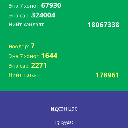
67930
Энэ 7 хоног:
324004
Энэ сар:
18067338
Нийт хандалт
7
Өнөөдөр:
1644
Энэ 7 хоног:
2271
Энэ сар:
178961
Нийт таталт
ҮНДСЭН ЦЭС
Нүүр хуудас