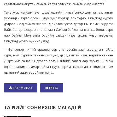
хаалганаас найртай сайхан салхи салхилж, сайхан үнэр үнэртэв.
Тэнд хуур хөгжим, дуу, шүлэглэлийн чимээ сонсогдон тагтаа, алтан
гургалдай зэрэг олон шувуу зүйл бүрээр донгодно. Синдбад үүрэгч
дотроо ихэд гайхаж хаалганд ойртож үзвэл дотор нь нэг их цэцэрлэг
байх ба тэр цэцэрлэгт ганц хаан Салтад байдаг тансаг эд, боол, зарц
нар байна. Мөн зүйл бүрийн сайхан идээ ундны үнэр үнэртэнэ.
Синдбад үүрэгч үүнийг үзээд,
— Ээ тэнгэр чиний өршөөснөөр энэ гэрийн эзэн жаргалын туйлд
хүрч, зүйл бүрийн гайхамшигт унд, дарс, амттай идээ, нарийн сайхан
үнэртнийг санааны дураар эдлэн, чиний заяаснаар зарим нь эцэж
ядран, зарим нь амар тайван сууж, зарим нь жарган завшиж, зарим
нь миний адил доройтон явна...
ТАТАЖ АВАХ
ТҮГЭЭХ
ТА ҮҮНИЙГ СОНИРХОЖ МАГАДГҮЙ