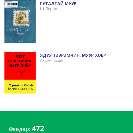
ГУТАЛТАЙ МУУР
Ш. Перро
ЯДУУ ТЭЭРЭМЧИН, МУУР ХОЁР
Ах дүү Гримм
472
Өнөөдөр: