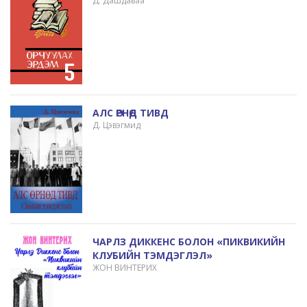
Д. Дашдаваа
АЛС ӨРНӨД ТИВД
Д. Цэвэгмид
ЧАРЛЗ ДИККЕНС БОЛОН «ПИКВИКИЙН
КЛУБИЙН ТЭМДЭГЛЭЛ»
ЖОН ВИНТЕРИХ