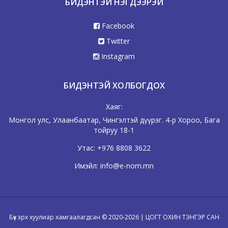
БИДЭНТЭЙ НЭГДЭЭРЭЙ
Facebook
Twitter
Instagram
БИДЭНТЭЙ ХОЛБОГДОХ
Хаяг:
Монгол улс, Улаанбаатар, Чингэлтэй дүүрэг. 4-р Хороо, Бага
тойруу 18-1
Утас:
+976 8808 3622
Имэйл:
info@e-nom.mn
Бүх эрх хуулиар хамгаалагдсан © 2020-2026 | ЦОГТ ОХИН ТЭНГЭР САН