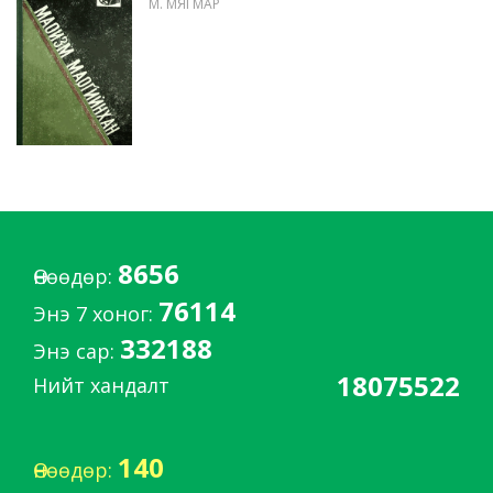
М. МЯГМАР
8656
Өнөөдөр:
76114
Энэ 7 хоног:
332188
Энэ сар:
18075522
Нийт хандалт
140
Өнөөдөр: