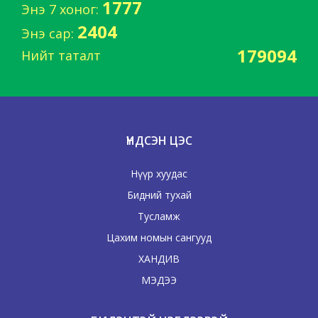
1777
Энэ 7 хоног:
2404
Энэ сар:
179094
Нийт таталт
ҮНДСЭН ЦЭС
Нүүр хуудас
Бидний тухай
Тусламж
Цахим номын сангууд
ХАНДИВ
МЭДЭЭ