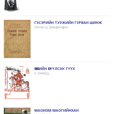
ГЭСЭРИЙН ТУУЖИЙН ГУРВАН ШИНЖ
Хатгин Ц. Дамдинсүрэн
ӨВӨӨГИЙН ӨГҮҮЛСЭН ТҮҮХ
Х. Нямбуу
МАОИЗМ МАОГИЙНХАН