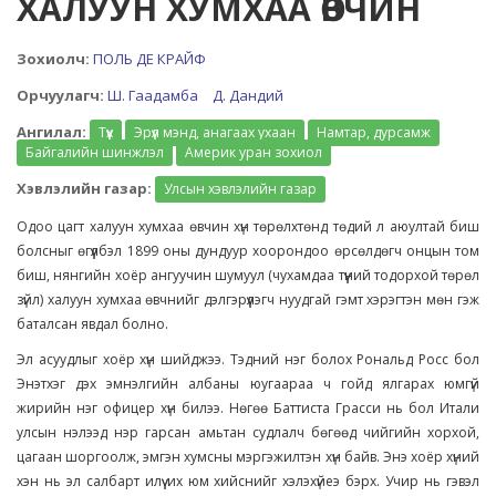
ХАЛУУН ХУМХАА ӨВЧИН
Зохиолч:
ПОЛЬ ДЕ КРАЙФ
Орчуулагч:
Ш. Гаадамба
Д. Дандий
Ангилал:
Түүх
Эрүүл мэнд, анагаах ухаан
Намтар, дурсамж
Байгалийн шинжлэл
Америк уран зохиол
Хэвлэлийн газар:
Улсын хэвлэлийн газар
Одоо цагт халуун хумхаа өвчин хүн төрөлхтөнд төдий л аюултай биш
болсныг өгүүлбэл 1899 оны дундуур хоорондоо өрсөлдөгч онцын том
биш, нянгийн хоёр ангуучин шумуул (чухамдаа түүний тодорхой төрөл
зүйл) халуун хумхаа өвчнийг дэлгэрүүлэгч нуудгай гэмт хэрэгтэн мөн гэж
баталсан явдал болно.
Эл асуудлыг хоёр хүн шийджээ. Тэдний нэг болох Рональд Росс бол
Энэтхэг дэх эмнэлгийн албаны юугаараа ч гойд ялгарах юмгүй
жирийн нэг офицер хүн билээ. Нөгөө Баттиста Грасси нь бол Итали
улсын нэлээд нэр гарсан амьтан судлалч бөгөөд чийгийн хорхой,
цагаан шоргоолж, эмгэн хумсны мэргэжилтэн хүн байв. Энэ хоёр хүний
хэн нь эл салбарт илүү их юм хийснийг хэлэхүйеэ бэрх. Учир нь гэвэл