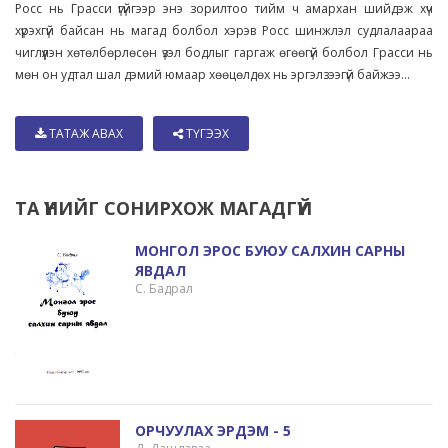
Росс нь Грасси үгүйгээр энэ зорилтоо тийм ч амархан шийдэж хүч
хүрэхгүй байсан нь магад болбол хэрэв Росс шинжлэл судлалаараа
чиглүүлэн хөтөлбөрлөсөн үзэл бодлыг гаргаж өгөөгүй болбол Грасси нь
мөн он удтал шал дэмий юмаар хөөцөлдөх нь эргэлзээгүй байжээ...
ТАТАЖ АВАХ
ТҮГЭЭХ
ТА ҮҮНИЙГ СОНИРХОЖ МАГАДГҮЙ
МОНГОЛ ЭРОС БУЮУ САЛХИН САРНЫ
ЯВДАЛ
С. Бадрал
ОРЧУУЛАХ ЭРДЭМ - 5