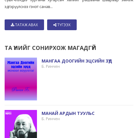
эдгэрүүлснээ гэнэт санав...
ТАТАЖ АВАХ
ТҮГЭЭХ
ТА ҮҮНИЙГ СОНИРХОЖ МАГАДГҮЙ
МАНГАА ДООГИЙН ЭЦСИЙН ЗҮҮД
Б. Ринчен
МАНАЙ АРДЫН ТУУЛЬС
Б. Ринчен