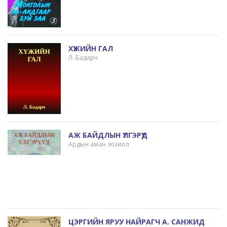
ХҮЖИЙН ГАЛ
Л. Бадарч
АЖ БАЙДЛЫН ҮЛГЭРҮҮД
Ардын аман зохиол
ЦЭРГИЙН ЯРУУ НАЙРАГЧ А. САНЖИД