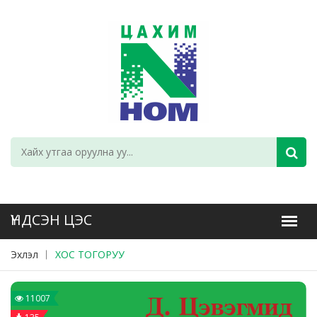
Эхлэл
ХОС ТОГОРУУ
11007