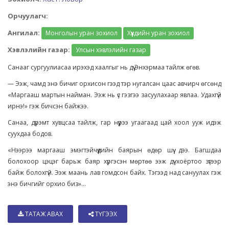
Орчуулагч:
Ангилал:
Монголын уран зохиол
Хүүхдийн уран зохиол
Хэвлэлийн газар:
Улсын хэвлэлийн газар
Санааг сургуулиасаа ирэхэд хаалгыг нь дүү Энхэрмаа тайлж өгөв.
— Ээж, чамд энэ бичиг орхисон гээд тэр нугалсан цаас авчирч өгсөнд
«Маргааш мартын найман. Ээж нь үс гэзгээ засуулахаар явлаа. Удахгүй
ирнэ!» гэж бичсэн байжээ.
Санаа, дүрэмт хувцсаа тайлж, гар нүүрээ угаагаад цай хоол ууж идэж
суухдаа бодов.
«Нээрээ маргааш эмэгтэйчүүдийн баярын өдөр шүү дээ. Багшдаа
болохоор цэцэг барьж баяр хүргэсэн мөртөө ээж дүү хоёртоо зүгээр
байж болохгүй. Ээж маань лав гомдсон байх. Тэгээд над сануулах гэж
энэ бичгийг орхио биз»...
ТАТАЖ АВАХ
ТҮГЭЭХ