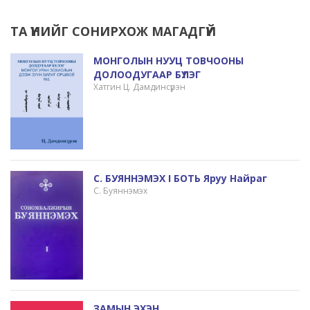
ТА ҮҮНИЙГ СОНИРХОЖ МАГАДГҮЙ
МОНГОЛЫН НУУЦ ТОВЧООНЫ
ДОЛООДУГААР БҮЛЭГ
Хатгин Ц. Дамдинсүрэн
С. БУЯННЭМЭХ I БОТЬ Яруу Найраг
С. Буяннэмэх
ЗАМЫН ЭХЭН