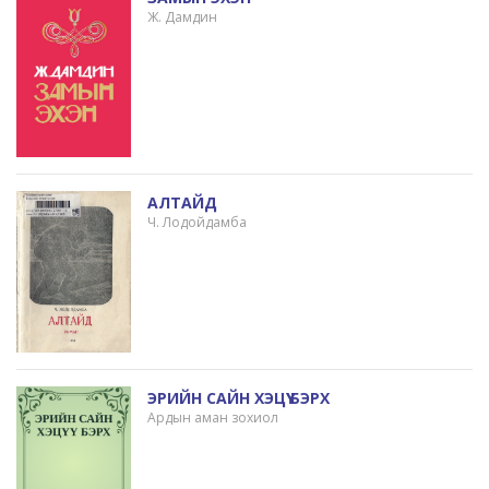
Ж. Дамдин
АЛТАЙД
Ч. Лодойдамба
ЭРИЙН САЙН ХЭЦҮҮ БЭРХ
Ардын аман зохиол