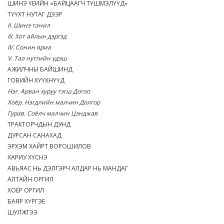
ШИНЭ ҮЕИЙН «БАЙЦААГЧ ТҮШМЭЛҮҮД»
ТҮҮХТ НУТАГ ДЭЭР
II. Шинэ танил
III. Хот айлын дэргэд
IV. Сонин яриа
V. Тал нутгийн үдэш
АЖИЛЧНЫ БАЙШИНД
ГОВИЙН ХҮҮХНҮҮД
Нэг. Арван хуруу тэгш Догоо
Хоёр. Нэгдлийн малчин Долгор
Гурав. Соёлч малчин Цэнджав
ТРАКТОРЧДЫН ДУНД
ДУРСАН САНАХАД
ЭРХЭМ ХАЙРТ ВОРОШИЛОВ
ХАРИУ ХҮСНЭ
АВЬЯАС НЬ ДЭЛГЭРЧ АЛДАР НЬ МАНДАГ
АЛТАЙН ОРГИЛ
ХОЁР ОРГИЛ
БАЯР ХҮРГЭЕ
ШҮЛЖГЭЭ