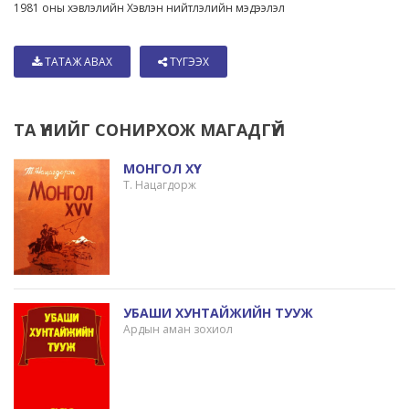
1981 оны хэвлэлийн Хэвлэн нийтлэлийн мэдээлэл
ТАТАЖ АВАХ
ТҮГЭЭХ
ТА ҮҮНИЙГ СОНИРХОЖ МАГАДГҮЙ
МОНГОЛ ХҮҮ
Т. Нацагдорж
УБАШИ ХУНТАЙЖИЙН ТУУЖ
Ардын аман зохиол