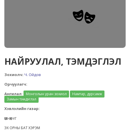
НАЙРУУЛАЛ, ТЭМДЭГЛЭЛ
Зохиолч:
Ч. Ойдов
Орчуулагч:
Ангилал:
Монголын уран зохиол
Намтар, дурсамж
Замын тэмдэглэл
Хэвлэлийн газар:
ӨМНӨХ ҮГ
ЭХ ОРНЫ БАТ ХЭРЭМ