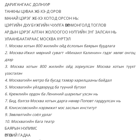
ДАРИГАНГААС ДОЛНУУР
ТАНКНЫ ЦУВАА ЖЕ-ХЭ-Д ОРОВ
МАНАЙ ЦЭРЭГ ЖЕ-ХЭ ХОТОД ОРСОН НЬ:
ЦЭРГИЙН ДУУ БҮЖГИЙН ЧУУЛГА ӨВӨР МОНГОЛД ТОГЛОВ
АРДЫН ЦЭРЭГ АЛТАН ЖОЛООГОО НУТГИЙН ЗҮГ ЗАЛСАН НЬ
УЛААНБААТАРААС МОСКВА ХҮРТЭЛ
1. Москва хотын 800 жилийн ойд ёслолын баярын буудлага
2. Москва-Ижил мөрний сувагт «Михаил Калинин» гэдэг хөлөг онгоц
дээр
3. Москва хотын 800 жилийн ойд зориулсан Москва хотын түүхт
үзэсгэлэн
4. Москвагийн метро ба бусад тээвэр харилцааны байдал
5. Москвагийн үйлдвэрүүд ба түүний бүтээл
6. Кремлийн ордон ба Лениний шарилыг үзсэн нь
7. Бид, бэлгээ Москва хотын дарга нөхөр Поповт гардуулсан нь
8. Клисисовскийн нэрэмжит мэс заслын институт
9. Зөвлөлтийн соёл урлаг
10. Москвагийн бага театр
БАЯРЫН НУЛИМС
ӨРТӨӨНИЙ ГАДАА