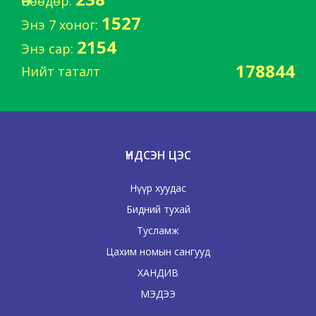
Өнөөдөр:
1527
Энэ 7 хоног:
2154
Энэ сар:
178844
Нийт таталт
ҮНДСЭН ЦЭС
Нүүр хуудас
Бидний тухай
Тусламж
Цахим номын сангууд
ХАНДИВ
МЭДЭЭ