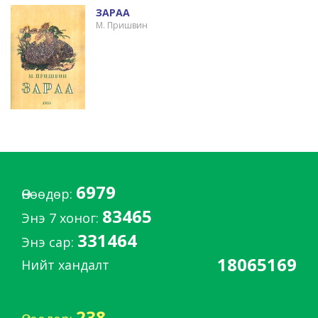
ЗАРАА
М. Пришвин
6979
Өнөөдөр:
83465
Энэ 7 хоног:
331464
Энэ сар:
18065169
Нийт хандалт
238