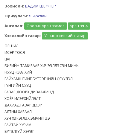
Зохиолч:
ВАДИМ ШЕФНЕР
Орчуулагч:
Я. Арслан
Ангилал:
Оросын уран зохиол
уран зөгнөл
Хэвлэлийн газар:
Улсын хэвлэлийн газар
ОРШИЛ
ИСЭР ТОСЯ
ЦАГ
БИЕИЙН ТАМИРААР ХИЧЭЭЛЛЭСЭН МИНЬ
НУУЦ НЭЭЛХИЙ
ГАЙХАМШГИЙГ БҮТЭЭГЧИйН ӨГҮҮЛЭЛ
ГҮНГИЙН СУУЦ
ГАЗАР ДООРХ ДИВААЖИНД
ХОЁР ИЛЭРХИЙЛЭЛТ
ДАХИАД ГАЗАР ДЭЭР
АЛТНЫ ХАРААЛ
ХҮЧ ХЭРЭГЛЭХ ЭМЧИЛГЭЭ
ГАЙТАЙ ХУРИМ
БҮТЭЛГҮЙ ХЭРЭГ