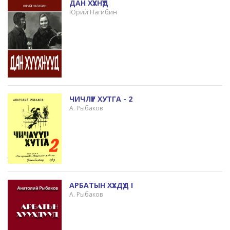
ДАН ХҮҮХНҮҮД
Юрий Нагибин
ЧИЧЛҮҮР ХУТГА - 2
А. Рыбаков
АРБАТЫН ХҮҮХДҮҮД I
А. Рыбаков