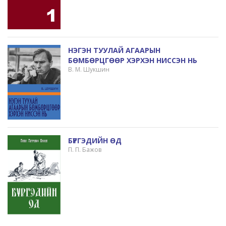
НЭГЭН ТУУЛАЙ АГААРЫН
БӨМБӨРЦГӨӨР ХЭРХЭН НИССЭН НЬ
В. М. Шукшин
БҮРГЭДИЙН ӨД
П. П. Бажов