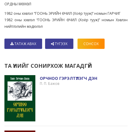
ОРДНЫ МӨХӨЛ
1982 оны хэвлэл “ГООНЬ ЭРИЙН ӨЧИЛ (Хоёр тууж)” номын ГАРЧИГ
1982 оны хэвлэл “ГООНЬ ЭРИЙН ӨЧИЛ (Хоёр тууж)” номын Хэвлэн
нийтлэлийн мэдээлэл
ТАТАЖ АВАХ
ТҮГЭЭХ
СОНСОХ
ТА ҮҮНИЙГ СОНИРХОЖ МАГАДГҮЙ
ОРЧНОО ГЭРЭЛТҮҮЛЭГЧ ДЭН
П. П. Бажов