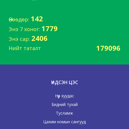
142
Өнөөдөр:
1779
Энэ 7 хоног:
2406
Энэ сар:
179096
Нийт таталт
ҮНДСЭН ЦЭС
Нүүр хуудас
Бидний тухай
Тусламж
Цахим номын сангууд