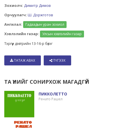
Зохиолч:
Димитр Димов
Орчуулагч:
Ш. Доржготов
Ангилал:
Гадаадын уран зохиол
Хэвлэлийн газар:
Улсын хэвлэлийн газар
Тэргүүн дэвтрийн 13-16-р бүлэг
ТАТАЖ АВАХ
ТҮГЭЭХ
ТА ҮҮНИЙГ СОНИРХОЖ МАГАДГҮЙ
ПИККОЛЕТТО
Ренато Рашел