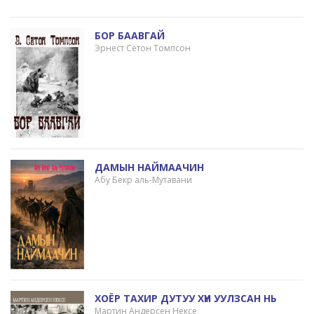
БОР БААВГАЙ
Эрнест Сетон Томпсон
ДАМЫН НАЙМААЧИН
Абу Бекр аль-Мутавани
ХОЁР ТАХИР ДУТУУ ХҮН УУЛЗСАН НЬ
Мартин Андерсен Нексе