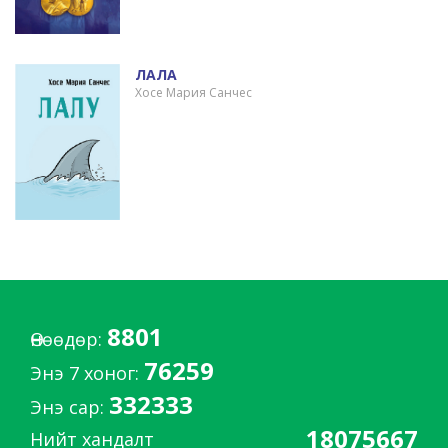
ЛАЛА
Хосе Мария Санчес
8801
Өнөөдөр:
76259
Энэ 7 хоног:
332333
Энэ сар:
18075667
Нийт хандалт