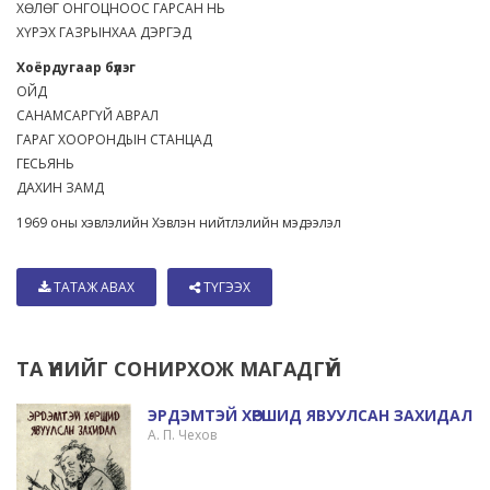
ХӨЛӨГ ОНГОЦНООС ГАРСАН НЬ
ХҮРЭХ ГАЗРЫНХАА ДЭРГЭД
Хоёрдугаар бүлэг
ОЙД
САНАМСАРГҮЙ АВРАЛ
ГАРАГ ХООРОНДЫН СТАНЦАД
ГЕСЬЯНЬ
ДАХИН ЗАМД
1969 оны хэвлэлийн Хэвлэн нийтлэлийн мэдээлэл
ТАТАЖ АВАХ
ТҮГЭЭХ
ТА ҮҮНИЙГ СОНИРХОЖ МАГАДГҮЙ
ЭРДЭМТЭЙ ХӨРШИД ЯВУУЛСАН ЗАХИДАЛ
А. П. Чехов