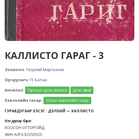
КАЛЛИСТО ГАРАГ - 3
Зохиолч:
Георгий Мартынов
Орчуулагч:
П. Батаа
Ангилал:
Оросын уран зохиол
уран зөгнөл
Хэвлэлийн газар:
Улсын хэвлэлийн газар
ГУРАВДУГААР ХЭСЭГ : ДЭЛХИЙ — КАЛЛИСТО
Нэгдүгээр бүлэг
ХООСОН ОГТОРГУЙД
ЖИН АЛГА БОЛЛОО!