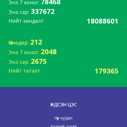
78468
Энэ 7 хоног:
337672
Энэ сар:
18088601
Нийт хандалт
212
Өнөөдөр:
2048
Энэ 7 хоног:
2675
Энэ сар:
179365
Нийт таталт
ҮНДСЭН ЦЭС
Нүүр хуудас
Бидний тухай