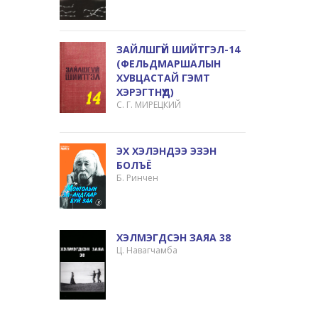
ЗАЙЛШГҮЙ ШИЙТГЭЛ-14
(ФЕЛЬДМАРШАЛЫН
ХУВЦАСТАЙ ГЭМТ
ХЭРЭГТНҮҮД)
С. Г. МИРЕЦКИЙ
ЭХ ХЭЛЭНДЭЭ ЭЗЭН
БОЛЪЁ
Б. Ринчен
ХЭЛМЭГДСЭН ЗАЯА 38
Ц. Навагчамба