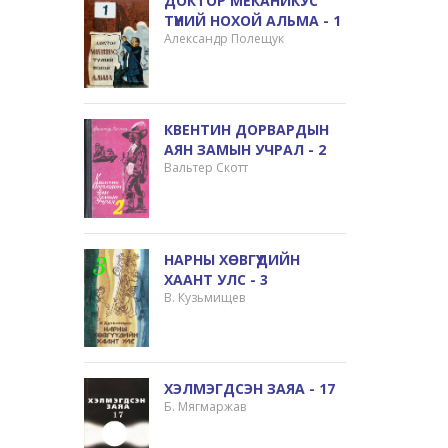
ДОКТОР МЕКАНИКУС
ТҮҮНИЙ НОХОЙ АЛЬМА - 1
Александр Полещук
КВЕНТИН ДОРВАРДЫН
АЯН ЗАМЫН УЧРАЛ - 2
Вальтер Скотт
НАРНЫ ХӨВГҮҮДИЙН
ХААНТ УЛС - 3
В. Кузьмищев
ХЭЛМЭГДСЭН ЗАЯА - 17
Б. Мягмаржав