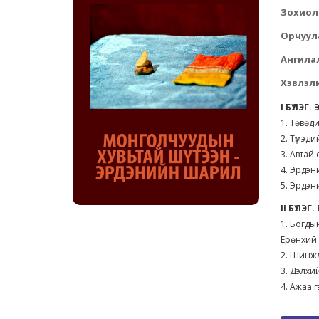
Зохиол
Орчуул
Ангила
Хэвлэли
I БҮЛЭГ
1. Төвөд
2. Түмэд
3. Автай
4. Эрдэн
5. Эрдэ
II БҮЛЭ
1. Богды
Ерөнхий 
2. Шинжл
3. Дэлхи
4. Ажаа 