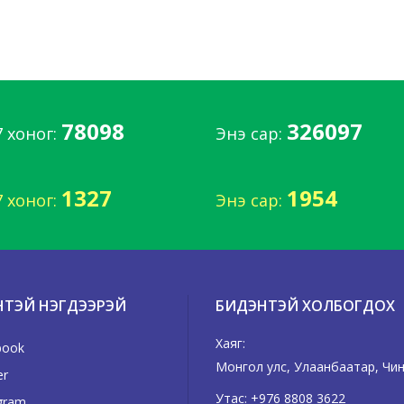
78098
326097
7 хоног:
Энэ сар:
1327
1954
7 хоног:
Энэ сар:
НТЭЙ НЭГДЭЭРЭЙ
БИДЭНТЭЙ ХОЛБОГДОХ
Хаяг:
book
Монгол улс, Улаанбаатар, Чинг
er
Утас:
+976 8808 3622
gram