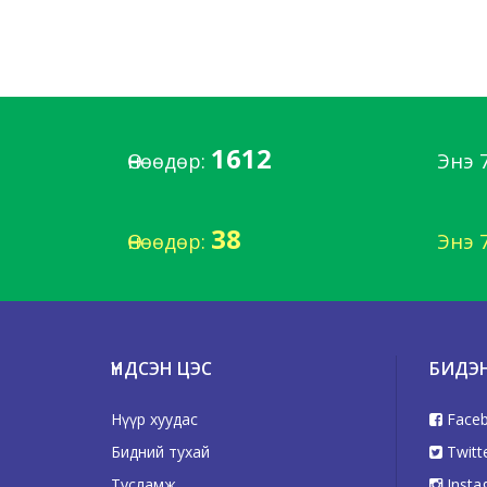
1612
Өнөөдөр:
Энэ 
38
Өнөөдөр:
Энэ 
ҮНДСЭН ЦЭС
БИДЭ
Нүүр хуудас
Face
Бидний тухай
Twitt
Тусламж
Insta