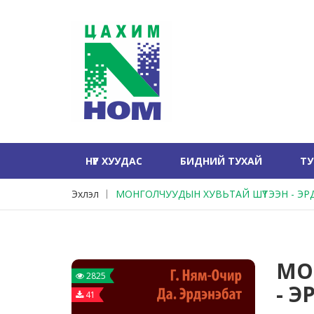
НҮҮР ХУУДАС
БИДНИЙ ТУХАЙ
Т
Эхлэл
МОНГОЛЧУУДЫН ХУВЬТАЙ ШҮТЭЭН - Э
МО
2825
- 
41