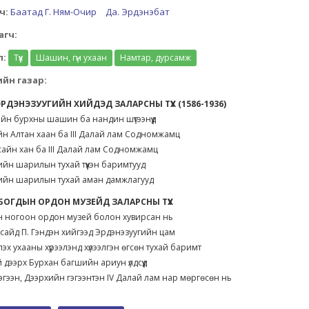
ч:
Баатад Г. Ням-Очир
Да. Эрдэнэбат
агч:
л:
Түүх
Шашин, гүн ухаан
Намтар, дурсамж
йн газар:
. ЭРДЭНЭЗУУГИЙН ХИЙДЭД ЗАЛАРСНЫ ТҮҮХ (1586-1936)
ийн бурхны шашин ба нандин шүтээнүүд
ийн Алтан хаан ба III Далай лам Содномжамц
 сайн хан ба III Далай лам Содномжамц
ийн шарилын тухай түүхэн баримтууд
нийн шарилын тухай аман дамжлагууд
Г. БОГДЫН ОРДОН МУЗЕЙД ЗАЛАРСНЫ ТҮҮХ
н ногоон ордон музей болон хувирсан нь
сайд П. Гэндэн хийгээд Эрдэнэзуугийн цам
эх ухааны хүрээлэнд хүлээлгэн өгсөн тухай баримт
й дээрх Бурхан багшийн ариун үлдсүүд
гэгээн, Дээрхийн гэгээнтэн IV Далай лам нар мөргөсөн нь