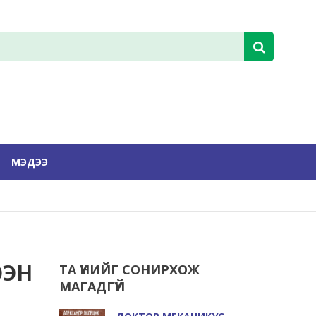
МЭДЭЭ
ЭЭН
ТА ҮҮНИЙГ СОНИРХОЖ
МАГАДГҮЙ