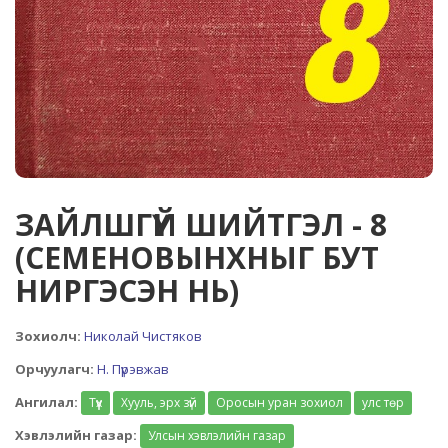
ЗАЙЛШГҮЙ ШИЙТГЭЛ - 8
(СЕМЕНОВЫНХНЫГ БУТ
НИРГЭСЭН НЬ)
Зохиолч:
Николай Чистяков
Орчуулагч:
Н. Пүрэвжав
Ангилал:
Түүх
Хууль, эрх зүй
Оросын уран зохиол
улс төр
Хэвлэлийн газар:
Улсын хэвлэлийн газар