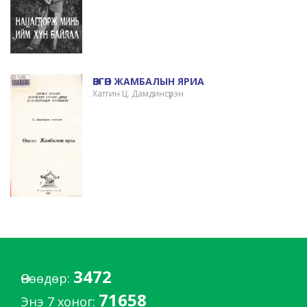
ӨВГӨН ЖАМБАЛЫН ЯРИА
Хатгин Ц. Дамдинсүрэн
3472
Өнөөдөр:
71658
Энэ 7 хоног: