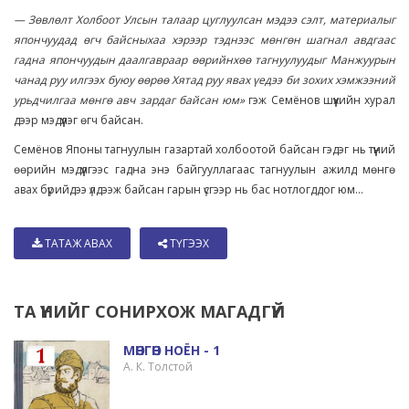
— Зөвлөлт Холбоот Улсын талаар цуглуулсан мэдээ сэлт, материалыг
япончуудад өгч байсныхаа хэрээр тэднээс мөнгөн шагнал авдгаас
гадна япончуудын даалгавраар өөрийнхөө тагнуулуудыг Манжуурын
чанад руу илгээх буюу өөрөө Хятад руу явах үедээ би зохих хэмжээний
урьдчилгаа мөнгө авч зардаг байсан юм»
гэж Семёнов шүүхийн хурал
дээр мэдүүлэг өгч байсан.
Семёнов Японы тагнуулын газартай холбоотой байсан гэдэг нь түүний
өөрийн мэдүүлгээс гадна энэ байгууллагаас тагнуулын ажилд мөнгө
авах бүрийдээ үлдээж байсан гарын үсгээр нь бас нотлогддог юм...
ТАТАЖ АВАХ
ТҮГЭЭХ
ТА ҮҮНИЙГ СОНИРХОЖ МАГАДГҮЙ
МӨНГӨН НОЁН - 1
А. К. Толстой