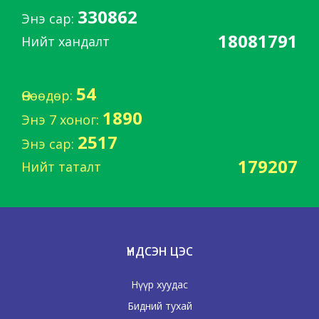
330862
Энэ сар:
18081791
Нийт хандалт
54
Өнөөдөр:
1890
Энэ 7 хоног:
2517
Энэ сар:
179207
Нийт таталт
ҮНДСЭН ЦЭС
Нүүр хуудас
Бидний тухай