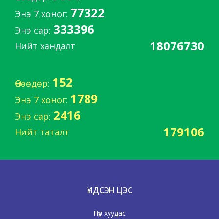
77322
Энэ 7 хоног:
333396
Энэ сар:
18076730
Нийт хандалт
152
Өнөөдөр:
1789
Энэ 7 хоног:
2416
Энэ сар:
179106
Нийт таталт
ҮНДСЭН ЦЭС
Нүүр хуудас