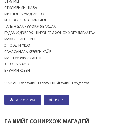
СТИЛМЕН
СТИЛМЕНИЙ ШАВЬ
МИТЧЕЛ ГАРААД ИРЛЭЭ
ИНГЭЖ Л ЯВДАГ МИТЧЕЛ
ТАЛЫН ЗАХ РУУ ОРЖ ЯВАХДАА
ГУДАМЖ ДЭРЛЭХ, ШИРЭНГЭД ХОНОХ ХОЁР ЯЛГААТАЙ
МАККУЭРИЙН ТҮНШ
ЭРГЭЭД ИРЖЭЭ
САНАСАНДАА ХҮРЭЭГҮЙ ХАЙР
МАЛ ТУУВАРЛАСАН НЬ
ХЭЗЭЭ Ч ЯАХ ВЭ
БРУММИ ЮЗЕН
1958 оны хэвлэлийн Хэвлэн нийтлэлийн мэдээлэл
ТАТАЖ АВАХ
ТҮГЭЭХ
ТА ҮҮНИЙГ СОНИРХОЖ МАГАДГҮЙ