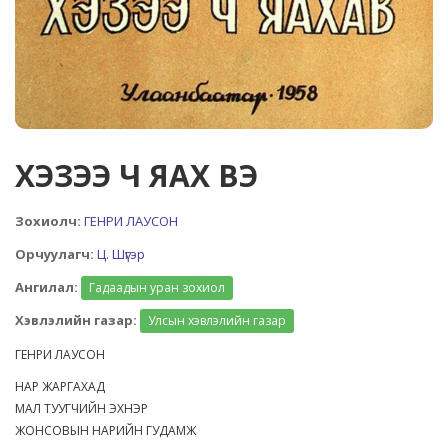
ХЭЗЭЭ Ч ЯАХ ВЭ
Зохиолч:
ГЕНРИ ЛАУСОН
Орчуулагч:
Ц. Шүгэр
Ангилал:
Гадаадын уран зохиол
Хэвлэлийн газар:
Улсын хэвлэлийн газар
ГЕНРИ ЛАУСОН
НАР ЖАРГАХАД
МАЛ ТУУГЧИЙН ЭХНЭР
ЖОНСОВЫН НАРИЙН ГУДАМЖ