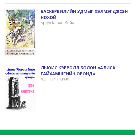
БАСКЕРВИЛИЙН УДМЫГ ХЭЛМЭГДҮҮЛСЭН
НОХОЙ
Артур Конан Дойл
ЛЬЮИС КЭРРОЛЛ БОЛОН «АЛИСА
ГАЙХАМШГИЙН ОРОНД»
ЖОН ВИНТЕРИХ