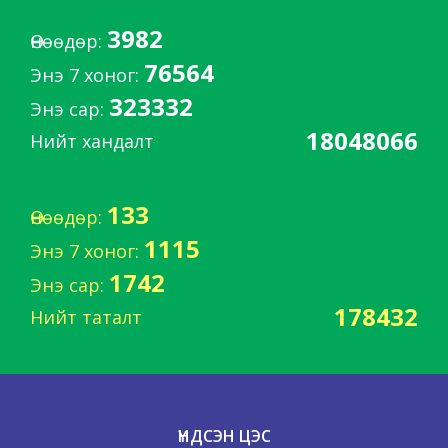
3982
Өнөөдөр:
76564
Энэ 7 хоног:
323332
Энэ сар:
18048066
Нийт хандалт
133
Өнөөдөр:
1115
Энэ 7 хоног:
1742
Энэ сар:
178432
Нийт таталт
ҮНДСЭН ЦЭС