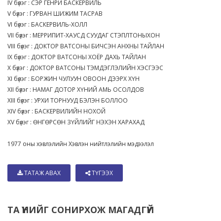
IV бүлэг : СЭР ГЕНРИ БАСКЕРВИЛЬ
V бүлэг : ГУРВАН ШИЖИМ ТАСРАВ
VI бүлэг : БАСКЕРВИЛЬ-ХОЛЛ
VII бүлэг : МЕРРИПИТ-ХАУСД СУУДАГ СТЭПЛТОНЫХОН
VIII бүлэг : ДОКТОР ВАТСОНЫ БИЧСЭН АНХНЫ ТАЙЛАН
IX бүлэг : ДОКТОР ВАТСОНЫ ХОЁР ДАХЬ ТАЙЛАН
X бүлэг : ДОКТОР ВАТСОНЫ ТЭМДЭГЛЭЛИЙН ХЭСГЭЭС
XI бүлэг : БОРЖИН ЧУЛУУН ОВООН ДЭЭРХ ХҮН
XII бүлэг : НАМАГ ДОТОР ХҮНИЙ АМЬ ОСОЛДОВ
XIII бүлэг : УРХИ ТОРНУУД БЭЛЭН БОЛЛОО
XIV бүлэг : БАСКЕРВИЛИЙН НОХОЙ
XV бүлэг : ӨНГӨРСӨН ЗҮЙЛИЙГ НЭХЭН ХАРАХАД
1977 оны хэвлэлийн Хэвлэн нийтлэлийн мэдээлэл
ТАТАЖ АВАХ
ТҮГЭЭХ
ТА ҮҮНИЙГ СОНИРХОЖ МАГАДГҮЙ