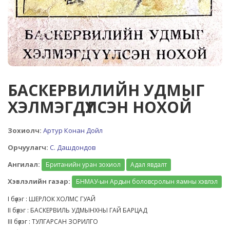
БАСКЕРВИЛИЙН УДМЫГ
ХЭЛМЭГДҮҮЛСЭН НОХОЙ
Зохиолч:
Артур Конан Дойл
Орчуулагч:
С. Дашдондов
Ангилал:
Британийн уран зохиол
Адал явдалт
Хэвлэлийн газар:
БНМАУ-ын Ардын боловсролын яамны хэвлэл
I бүлэг : ШЕРЛОК ХОЛМС ГУАЙ
II бүлэг : БАСКЕРВИЛЬ УДМЫНХНЫ ГАЙ БАРЦАД
III бүлэг : ТУЛГАРСАН ЗОРИЛГО